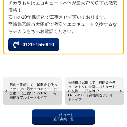
チカラもちはエコキュート本体が最大77％OFFの激安
価格！！
安心の10年保証込で工事させて頂いております。
宮崎県宮崎市大塚町で激安でエコキュート交換するな
らチカラもちへお電話ください。
0120-155-910
宮崎市清武町にて、補助金を使
日向市浜町にて、補助金を使っ
ってオトクに最新エコキュート
てオトクに最新エコキュートに
に交換！（日立BHP-
交換！（三菱SRT-S376）｜高
FN37WU）｜高機能なフルオー
機能なフルオートタイプ
トタイプ
エコキュート
施工実績一覧