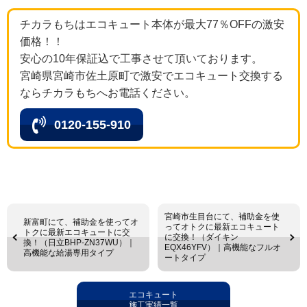
チカラもちはエコキュート本体が最大77％OFFの激安
価格！！
安心の10年保証込で工事させて頂いております。
宮崎県宮崎市佐土原町で激安でエコキュート交換する
ならチカラもちへお電話ください。
0120-155-910
宮崎市生目台にて、補助金を使
新富町にて、補助金を使ってオ
ってオトクに最新エコキュート
トクに最新エコキュートに交
に交換！（ダイキン
換！（日立BHP-ZN37WU）｜
EQX46YFV）｜高機能なフルオ
高機能な給湯専用タイプ
ートタイプ
エコキュート
施工実績一覧