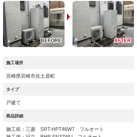
施工場所
宮崎県宮崎市佐土原町
タイプ
戸建て
商品詳細
施工前：三菱 SRT-HPT46W7 フルオート
施工後：日立 BHP-FN37WU フルオート