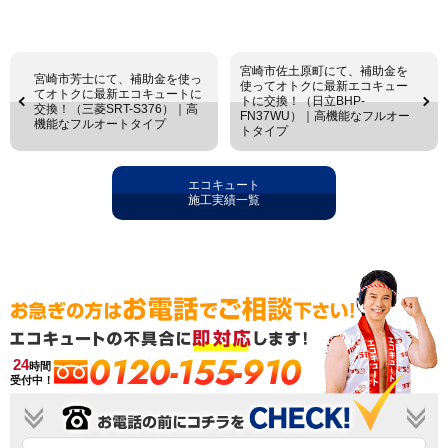
宮崎市佐土原町にて、補助金を
宮崎市芳士にて、補助金を使っ
使ってオトクに最新エコキュー
てオトクに最新エコキュートに
トに交換！（日立BHP-
交換！（三菱SRT-S376）｜高
FN37WU）｜高機能なフルオー
機能なフルオートタイプ
トタイプ
エコキュート
施工実績一覧
0120-155-910
24
時間
受付中！