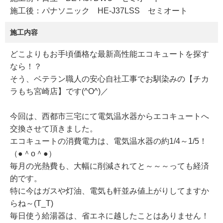
施工後：パナソニック HE-J37LSS セミオート
施工内容
どこよりもお手頃価格な最新高性能エコキュートを探す
なら！？
そう、ベテラン職人の安心自社工事でお馴染みの【チカ
ラもち宮崎店】です(^O^)／
今回は、西都市三宅にて電気温水器からエコキュートへ
交換させて頂きました。
エコキュートの消費電力は、電気温水器の約1/4～1/5！
（●＾o＾●）
毎月の光熱費も、大幅に削減されてと～～～っても経済
的です。
特に今はガスや灯油、電気も軒並み値上がりしてますか
らね～(T_T)
毎日使う給湯器は、省エネに越したことはありません！