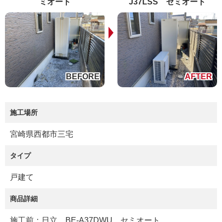
ミオート
J37LSS セミオート
施工場所
宮崎県西都市三宅
タイプ
戸建て
商品詳細
施工前：日立 BE-A37DWU セミオート