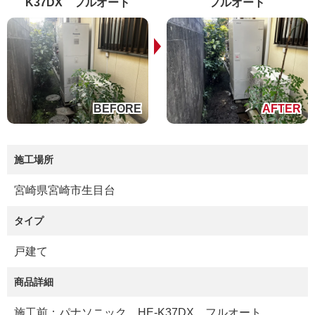
K37DX フルオート
フルオート
施工場所
宮崎県宮崎市生目台
タイプ
戸建て
商品詳細
施工前：パナソニック HE-K37DX フルオート