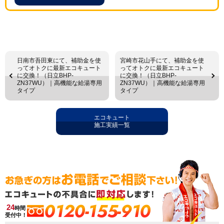
日南市吾田東にて、補助金を使
宮崎市花山手にて、補助金を使
ってオトクに最新エコキュート
ってオトクに最新エコキュート
に交換！（日立BHP-
に交換！（日立BHP-
ZN37WU）｜高機能な給湯専用
ZN37WU）｜高機能な給湯専用
タイプ
タイプ
エコキュート
施工実績一覧
0120-155-910
24
時間
受付中！