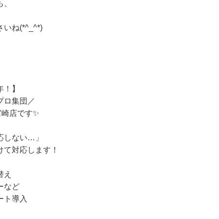
も、
(*^_^*)
年！】
プロ集団／
宮崎店です✨
応しない…」
けて対応します！
替え
ーなど
ート導入