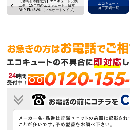
【宮崎市本郷北方】エコキュート交換
エコキュート
工事 15年前のエコキュート→日立
施工実績一覧
BHP-FN46WU（フルオートタイプ）
0120-155
24
時間
受付中！