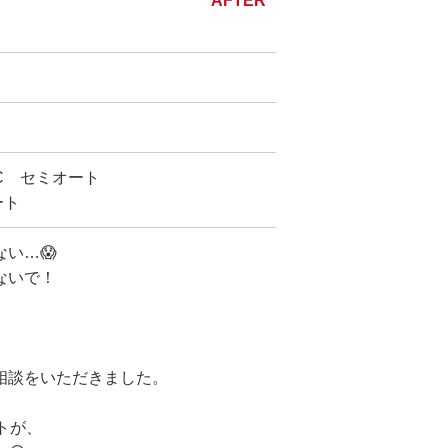
SC セミオート
ート
い…😱
ないで！
相談をいただきました。
トが、