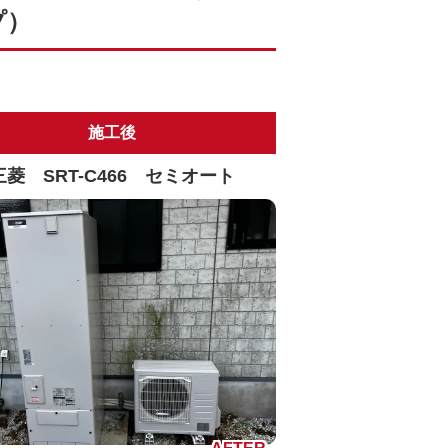
プ）
施工後
三菱 SRT-C466 セミオート