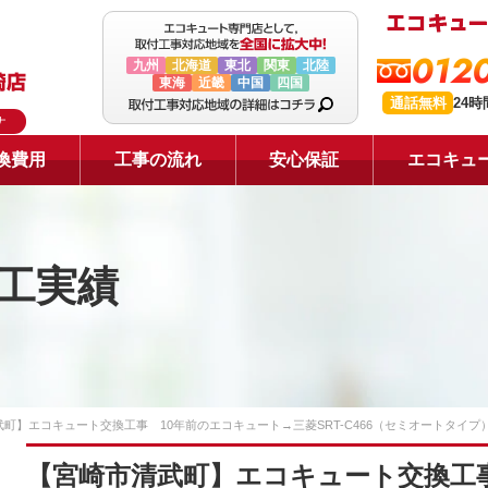
0120
九州
北海道
東北
関東
北陸
東海
近畿
中国
四国
通話無料
24
ナ
換費用
工事の流れ
安心保証
エコキュ
工実績
町】エコキュート交換工事 10年前のエコキュート→三菱SRT-C466（セミオートタイプ
【宮崎市清武町】エコキュート交換工