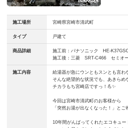
施工場所
宮崎県宮崎市清武町
タイプ
戸建て
商品詳細
施工前：パナソニック HE-K37G
施工後：三菱 SRT-C466 セミオ
施工内容
給湯器が急にウンともスンとも言わな
そんな絶望的な状況でも、あきらめ
チカラもち宮崎店ですっ！💪✨
今回は宮崎市清武町のお客様から
「突然お湯が出なくなった！」とご
10年間がんばってくれたエコキュー