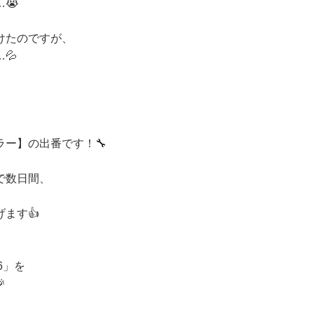
😭
けたのですが、
💦
」
ー】の出番です！🔧
で数日間、
ます👍
6」を
