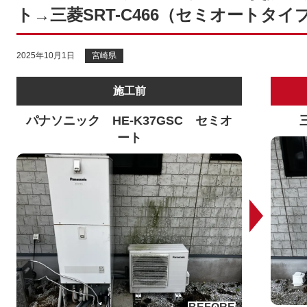
ト→三菱SRT-C466（セミオートタイ
2025年10月1日
宮崎県
施工前
パナソニック HE-K37GSC セミオ
ート