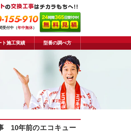
-155-910
時間受付中（
年中無休
）
ート施工実績
型番の調べ方
）
事 10年前のエコキュー