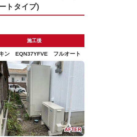
オートタイプ)
施工後
キン EQN37YFVE フルオート