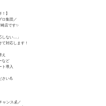
年！】
プロ集団／
宮崎店です✨
応しない…」
けて対応します！
替え
ーなど
ート導入
さい💪
チャンス💰／