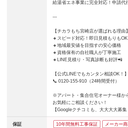
給湯省エネ事業に完全対応！申請代行
---
【チカラもち宮崎店が選ばれる理由
🔸スピード対応！即日見積もりもOK
🔸地域最安値を目指すの安心価格
🔸資格保有の自社職人が丁寧施工
🔸LINE見積り・写真診断も好評📲
【公式LINEでもカンタン相談OK！
📞 0120-155-910（24時間受付）
※アパート・集合住宅オーナー様から
お気軽にご相談ください！
【Googleクチコミも、大大大大募
保証
10年間無料工事保証
メーカー商