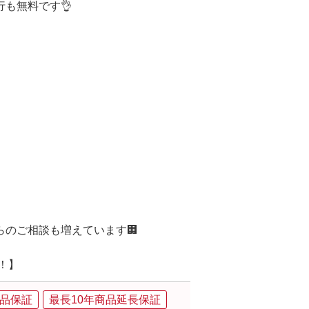
も無料です👌
】
】
のご相談も増えています🏢
集！】
品保証
最長10年商品延長保証