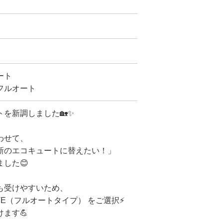
ート
 フルオート
を新調しました🏡✨
わせて、
新のエコキュートに替えたい！」
した😊
も受けやすいため、
VE（フルオートタイプ） をご選択⚡️
ます💪