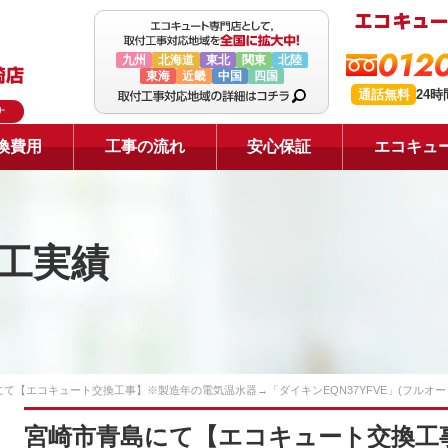
0120
九州
北海道
東北
関東
北陸
東海
近畿
中国
四国
通話無料
24
ナ
換費用
工事の流れ
安心保証
エコキュ
工実績
て【エコキュート交換工事】※製造年の電気温水器→「ダイキンEQN37YFVE」(フルオー
宮崎市青島にて【エコキュート交換工