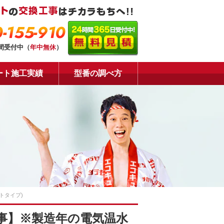
-155-910
時間受付中（
年中無休
）
ート施工実績
型番の調べ方
トタイプ)
事】※製造年の電気温水