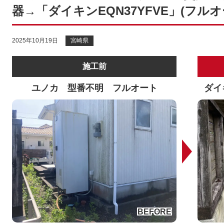
器→「ダイキンEQN37YFVE」(フル
2025年10月19日
宮崎県
施工前
ユノカ 型番不明 フルオート
ダイ