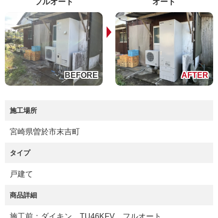
フルオート
オート
施工場所
宮崎県曽於市末吉町
タイプ
戸建て
商品詳細
施工前：ダイキン TU46KFV フルオート