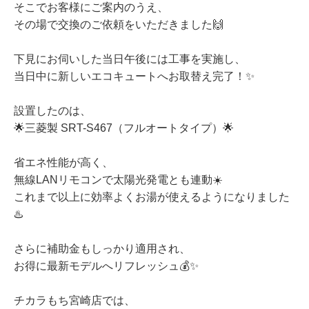
そこでお客様にご案内のうえ、
その場で交換のご依頼をいただきました🙌
下見にお伺いした当日午後には工事を実施し、
当日中に新しいエコキュートへお取替え完了！✨
設置したのは、
🌟三菱製 SRT-S467（フルオートタイプ）🌟
省エネ性能が高く、
無線LANリモコンで太陽光発電とも連動☀️
これまで以上に効率よくお湯が使えるようになりました
♨️
さらに補助金もしっかり適用され、
お得に最新モデルへリフレッシュ💰✨
チカラもち宮崎店では、