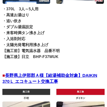
・370L 3人～5人用
・高速お湯はり
・追い炊き
・ダブル湯温設定
・来客時満タン沸き上げ
・入浴剤対応
・太陽光発電利用沸き上げ
【施工前】電気温水器 品番不明
【施工後】日立 BHP-F37WUK
長野県上伊那郡Ａ様【給湯補助金対象】DAIKIN
370Ｌ エコキュート交換工事