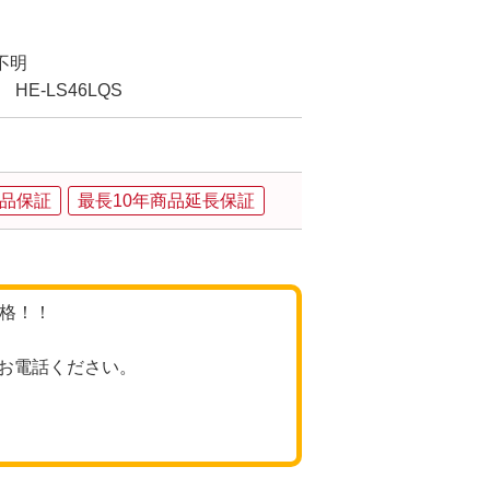
不明
HE-LS46LQS
品保証
最長10年商品延長保証
価格！！
お電話ください。