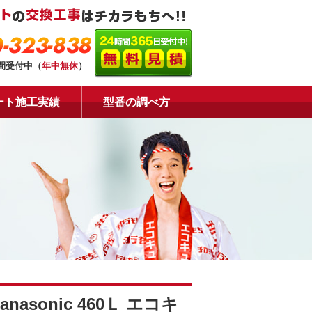
-323-838
時間受付中（
年中無休
）
ート施工実績
型番の調べ方
sonic 460Ｌ エコキ