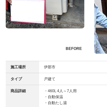
施工場所
伊那市
タイプ
戸建て
商品詳細
・460L 4人～7人用
・自動保温
・自動たし湯