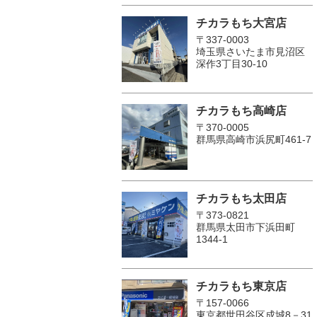
チカラもち大宮店
〒337-0003
埼玉県さいたま市見沼区
深作3丁目30-10
チカラもち高崎店
〒370-0005
群馬県高崎市浜尻町461-7
チカラもち太田店
〒373-0821
群馬県太田市下浜田町
1344-1
チカラもち東京店
〒157-0066
東京都世田谷区成城8－31