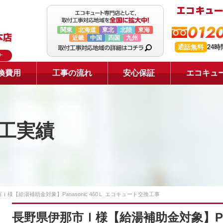
0120
関東
北海道
東北
北陸
東海
近畿
中国
四国
九州
通話無料
24
ナ
換費用
工事の流れ
安心保証
エコキュ
工実績
Ｉ様【給湯補助金対象】Panasonic 460Ｌ エコキュート交換工事
長野県伊那市Ｉ様【給湯補助金対象】Pana