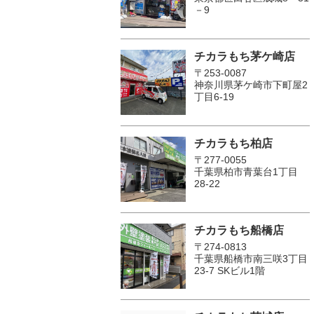
－9
チカラもち茅ケ崎店
〒253-0087
神奈川県茅ケ崎市下町屋2
丁目6-19
チカラもち柏店
〒277-0055
千葉県柏市青葉台1丁目
28-22
チカラもち船橋店
〒274-0813
千葉県船橋市南三咲3丁目
23-7 SKビル1階