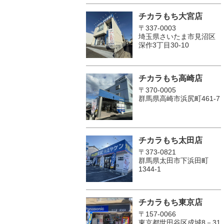
チカラもち大宮店
〒337-0003
埼玉県さいたま市見沼区
深作3丁目30-10
チカラもち高崎店
〒370-0005
群馬県高崎市浜尻町461-7
チカラもち太田店
〒373-0821
群馬県太田市下浜田町
1344-1
チカラもち東京店
〒157-0066
東京都世田谷区成城8－31