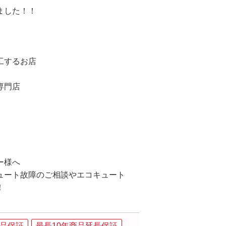
ました！！
工するお店
専門店
ー様へ
ュート故障のご相談やエコキュート
！
品保証
最長10年商品延長保証