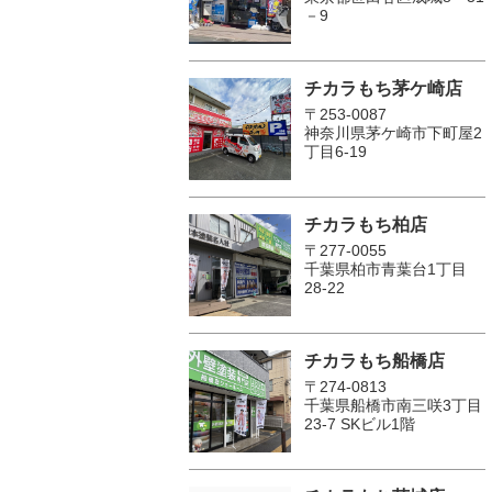
－9
チカラもち茅ケ崎店
〒253-0087
神奈川県茅ケ崎市下町屋2
丁目6-19
チカラもち柏店
〒277-0055
千葉県柏市青葉台1丁目
28-22
チカラもち船橋店
〒274-0813
千葉県船橋市南三咲3丁目
23-7 SKビル1階