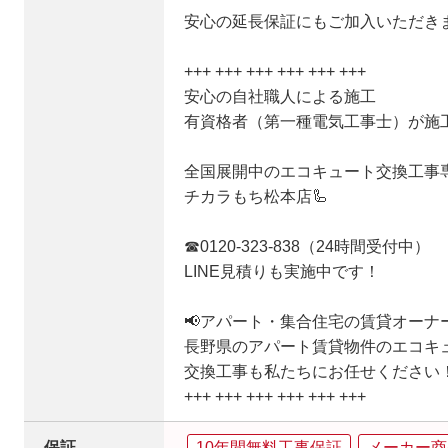
安心の延長保証にもご加入いただき
+++ +++ +++ +++ +++ +++
安心の自社職人による施工
有資格者（第一種電気工事士）が施
全国展開中のエコキュート交換工事
チカラもち松本店🦾
☎0120-323-838（24時間受付中）
LINE見積りも実施中です！
📢アパート・集合住宅の賃貸オーナ
長野県のアパート賃貸物件のエコキ
交換工事も私たちにお任せください
+++ +++ +++ +++ +++ +++
保証
10年間無料工事保証
メーカー商