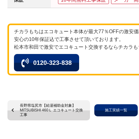
チカラもちはエコキュート本体が最大77％OFFの激安
安心の10年保証込で工事させて頂いております。
松本市和田で激安でエコキュート交換するならチカラも
0120-323-838
長野県塩尻市【給湯補助金対象】
MITSUBISHI 460Ｌ エコキュート交換
施工実績一覧
工事