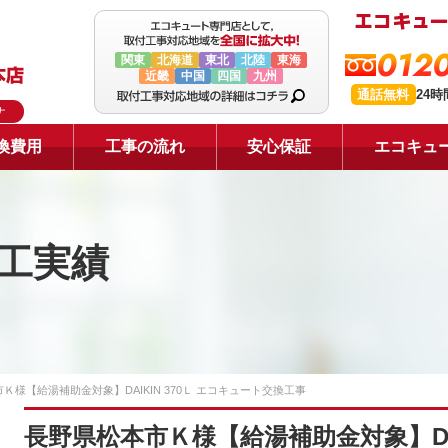
0120
関東
北海道
東北
北陸
東海
近畿
中国
四国
九州
通話無料
24
ナ
換費用
工事の流れ
安心保証
エコキュ
工実績
Ｋ様【給湯補助金対象】DAIKIN 370Ｌ エコキュート交換工事
長野県松本市Ｋ様【給湯補助金対象】DAI