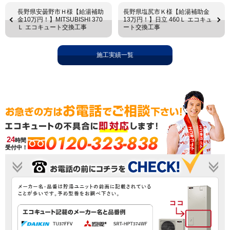
長野県安曇野市Ｈ様【給湯補助
長野県塩尻市Ｋ様【給湯補助金
金10万円！】MITSUBISHI 370
13万円！】日立 460Ｌ エコキュ
Ｌ エコキュート交換工事
ート交換工事
施工実績一覧
0120-323-838
24
時間
受付中！