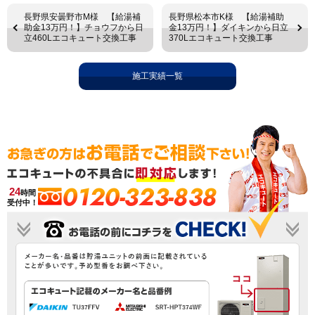
長野県安曇野市M様 【給湯補
長野県松本市K様 【給湯補助
助金13万円！】チョウフから日
金13万円！】ダイキンから日立
立460Lエコキュート交換工事
370Lエコキュート交換工事
施工実績一覧
0120-323-838
24
時間
受付中！