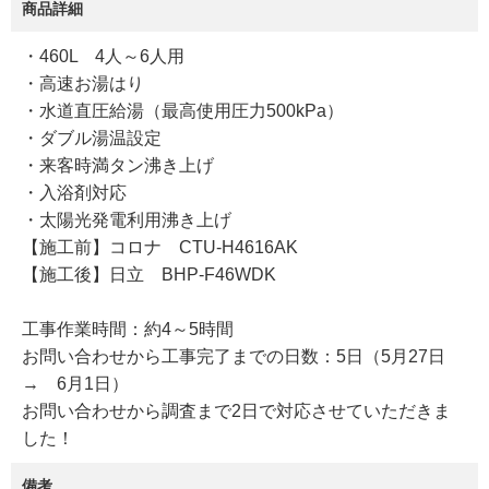
商品詳細
・460L 4人～6人用
・高速お湯はり
・水道直圧給湯（最高使用圧力500kPa）
・ダブル湯温設定
・来客時満タン沸き上げ
・入浴剤対応
・太陽光発電利用沸き上げ
【施工前】コロナ CTU-H4616AK
【施工後】日立 BHP-F46WDK
工事作業時間：約4～5時間
お問い合わせから工事完了までの日数：5日（5月27日
→ 6月1日）
お問い合わせから調査まで2日で対応させていただきま
した！
備考