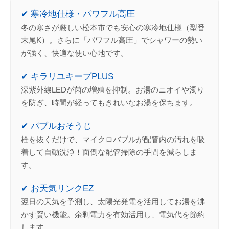
✔ 寒冷地仕様・パワフル高圧
冬の寒さが厳しい松本市でも安心の寒冷地仕様（型番
末尾K）。さらに「パワフル高圧」でシャワーの勢い
が強く、快適な使い心地です。
✔ キラリユキープPLUS
深紫外線LEDが菌の増殖を抑制。お湯のニオイや濁り
を防ぎ、時間が経ってもきれいなお湯を保ちます。
✔ バブルおそうじ
栓を抜くだけで、マイクロバブルが配管内の汚れを吸
着して自動洗浄！面倒な配管掃除の手間を減らしま
す。
✔ お天気リンクEZ
翌日の天気を予測し、太陽光発電を活用してお湯を沸
かす賢い機能。余剰電力を有効活用し、電気代を節約
します。