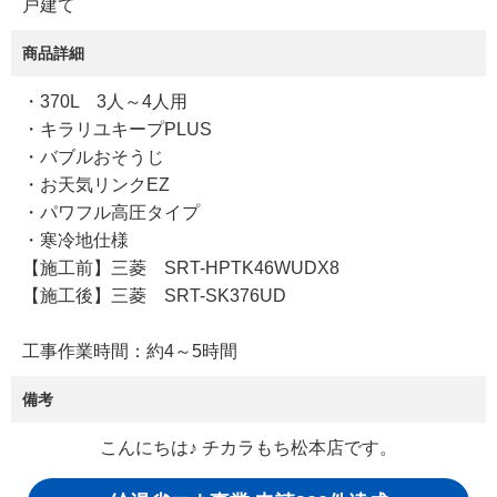
戸建て
商品詳細
・370L 3人～4人用
・キラリユキープPLUS
・バブルおそうじ
・お天気リンクEZ
・パワフル高圧タイプ
・寒冷地仕様
【施工前】三菱 SRT-HPTK46WUDX8
【施工後】三菱 SRT-SK376UD
工事作業時間：約4～5時間
備考
こんにちは♪ チカラもち松本店です。