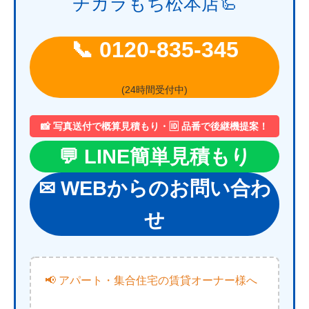
チカラもち松本店🦾
📞 0120-835-345
(24時間受付中)
📸 写真送付で概算見積もり・🆔 品番で後継機提案！
💬 LINE簡単見積もり
✉ WEBからのお問い合わ
せ
📢 アパート・集合住宅の賃貸オーナー様へ