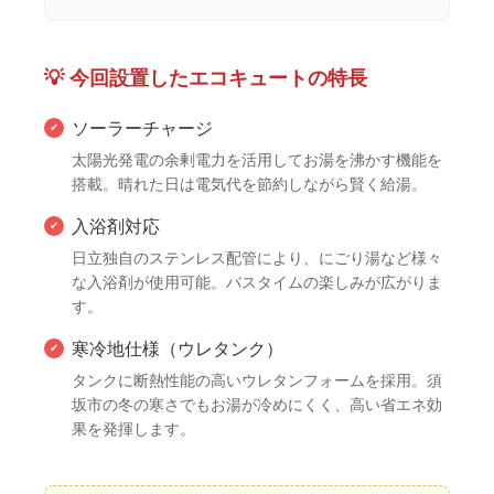
💡 今回設置したエコキュートの特長
ソーラーチャージ
✔
太陽光発電の余剰電力を活用してお湯を沸かす機能を
搭載。晴れた日は電気代を節約しながら賢く給湯。
入浴剤対応
✔
日立独自のステンレス配管により、にごり湯など様々
な入浴剤が使用可能。バスタイムの楽しみが広がりま
す。
寒冷地仕様（ウレタンク）
✔
タンクに断熱性能の高いウレタンフォームを採用。須
坂市の冬の寒さでもお湯が冷めにくく、高い省エネ効
果を発揮します。