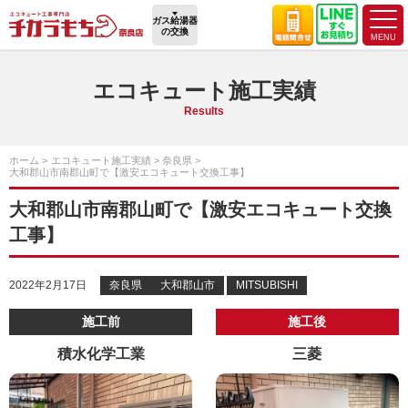
ガス給湯器
の交換
エコキュート施工実績
Results
ホーム
エコキュート施工実績
奈良県
大和郡山市南郡山町で【激安エコキュート交換工事】
大和郡山市南郡山町で【激安エコキュート交換
工事】
2022年2月17日
奈良県
大和郡山市
MITSUBISHI
施工前
施工後
積水化学工業
三菱