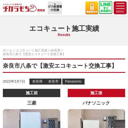
ガス給湯器
の交換
エコキュート施工実績
Results
ホーム
エコキュート施工実績
奈良県
奈良市八条で【激安エコキュート交換工事】
奈良市八条で【激安エコキュート交換工事】
2022年3月7日
奈良県
奈良市
Panasonic
施工前
施工後
三菱
パナソニック