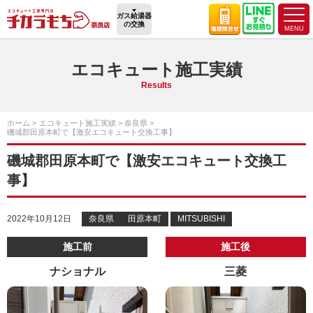
ガス給湯器
の交換
エコキュート施工実績
Results
ホーム
エコキュート施工実績
奈良県
磯城郡田原本町で【激安エコキュート交換工事】
磯城郡田原本町で【激安エコキュート交換工
事】
2022年10月12日
奈良県
田原本町
MITSUBISHI
施工前
施工後
ナショナル
三菱