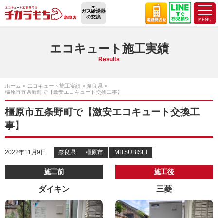
ガス給湯器
の交換
エコキュート施工実績
Results
ホーム
エコキュート施工実績
奈良県
橿原市五条野町で【激安エコキュート交換工事】
橿原市五条野町で【激安エコキュート交換工
事】
2022年11月9日
奈良県
橿原市
MITSUBISHI
施工前
施工後
ダイキン
三菱