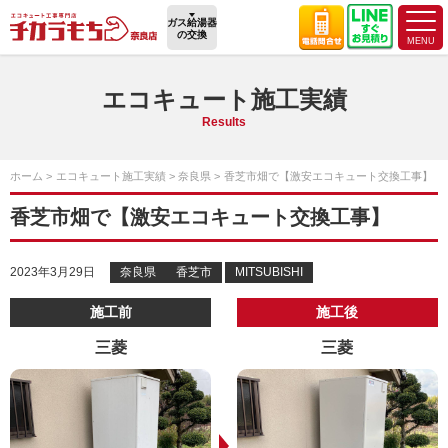
ガス給湯器
の交換
エコキュート施工実績
Results
ホーム
エコキュート施工実績
奈良県
香芝市畑で【激安エコキュート交換工事】
香芝市畑で【激安エコキュート交換工事】
2023年3月29日
奈良県
香芝市
MITSUBISHI
施工前
施工後
三菱
三菱