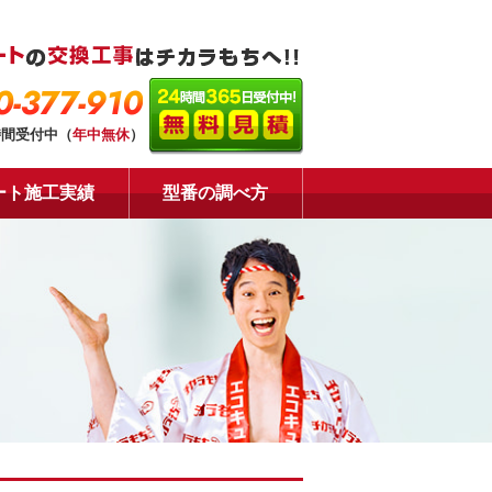
0-377-910
時間受付中（
年中無休
）
ート施工実績
型番の調べ方