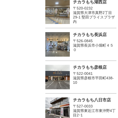
チカラもち湖西店
〒520-0232
滋賀県大津市真野2丁目
29-1 堅田プライスプラザ
内
チカラもち長浜店
〒526-0845
滋賀県長浜市小堀町４５
０
チカラもち彦根店
〒522-0041
滋賀県彦根市平田町438-
10
チカラもち八日市店
〒527-0033
滋賀県東近江市東沖野4丁
目2ｰ1