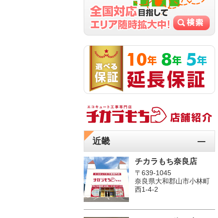
近畿
チカラもち奈良店
〒639-1045
奈良県大和郡山市小林町
西1-4-2