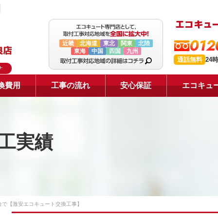
012
近畿
北海道
東北
関東
北陸
東海
中国
四国
九州
通話無料
24
ナ
換費用
工事の流れ
安心保証
エコキュ
工実績
台で【激安エコキュート交換工事】