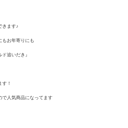
できます♪
にもお年寄りにも
ルド追いだき』
ます！
ので人気商品になってます