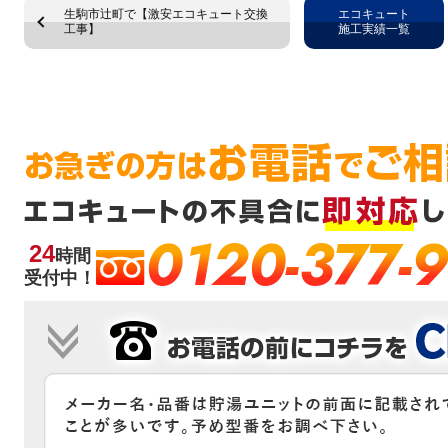
生駒市辻町で【激安エコキュート交換
エコキュート
工事】
施工実績一覧
0120-377-
24
時間
受付中！