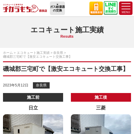
ガス給湯器
の交換
エコキュート施工実績
Results
ホーム
エコキュート施工実績
奈良県
磯城郡三宅町で【激安エコキュート交換工事】
磯城郡三宅町で【激安エコキュート交換工事】
2023年5月12日
奈良県
施工前
施工後
日立
三菱