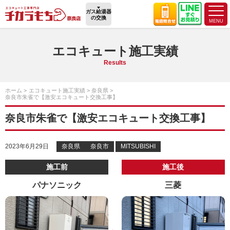
ガス給湯器
の交換
エコキュート施工実績
Results
ホーム
エコキュート施工実績
奈良県
奈良市朱雀で【激安エコキュート交換工事】
奈良市朱雀で【激安エコキュート交換工事】
2023年6月29日
奈良県
奈良市
MITSUBISHI
施工前
施工後
パナソニック
三菱