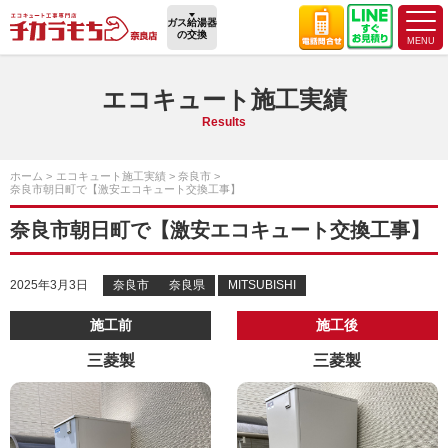
ガス給湯器
の交換
エコキュート施工実績
Results
ホーム
エコキュート施工実績
奈良市
奈良市朝日町で【激安エコキュート交換工事】
奈良市朝日町で【激安エコキュート交換工事】
2025年3月3日
奈良市
奈良県
MITSUBISHI
施工前
施工後
三菱製
三菱製