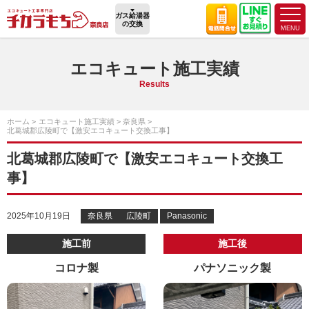
ガス給湯器
の交換
エコキュート施工実績
Results
ホーム
エコキュート施工実績
奈良県
北葛城郡広陵町で【激安エコキュート交換工事】
北葛城郡広陵町で【激安エコキュート交換工
事】
2025年10月19日
奈良県
広陵町
Panasonic
施工前
施工後
コロナ製
パナソニック製