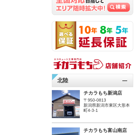
北陸
チカラもち新潟店
〒950-0813
新潟県新潟市東区大形本
町4-3-1
チカラもち富山南店