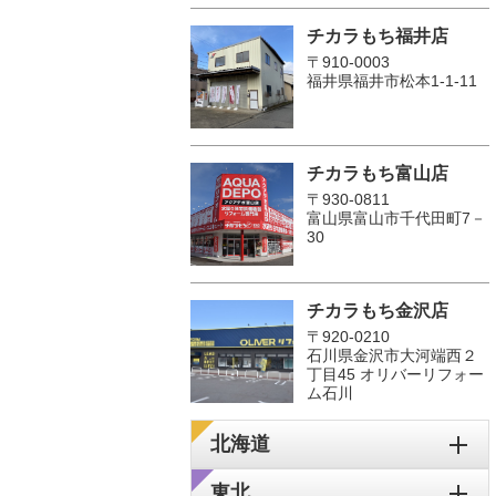
チカラもち福井店
〒910-0003
福井県福井市松本1‐1-11
チカラもち富山店
〒930-0811
富山県富山市千代田町7－
30
チカラもち金沢店
〒920-0210
石川県金沢市大河端西２
丁目45 オリバーリフォー
ム石川
北海道
東北