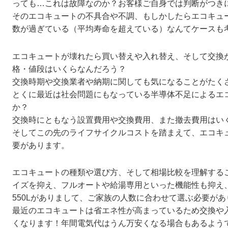
っても…これは故障なのか？お客様ご自身では判断がつき
そのエコキュートの不具合や不調、もしかしたらエコキュ
数が過ぎている（平均寿命を超えている）なんてケースも
エコキュートが壊れたら買い替えや入れ替え、そして交換
格・値段はいくらなんだろう？
交換時期や交換業者や納期に関しても気になることがたく
とくに最近は社会問題にもなっている半導体不足によるエ
か？
交換時にともなう設置費用や交換費用、また撤去費用はい
そしてこの先のライフサイクルコストを踏まえて、エコキ
要があります。
エコキュートの種類や選び方、そして相場比較を理解する
イズを抑え、フルオートや給湯専用といった機能性も抑え、容
550Lがありまして、ご家族の人数に合わせて選ぶ必要があ
最近のエコキュートは省エネ性が高まっているため交換や
くなります！年間電気代はうん万安くなる場合もあるよう