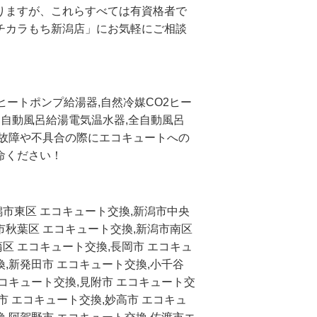
りますが、これらすべては有資格者で
チカラもち新潟店」にお気軽にご相談
ヒートポンプ給湯器,自然冷媒CO2ヒー
,自動風呂給湯電気温水器,全自動風呂
が故障や不具合の際にエコキュートへの
命ください！
潟市東区 エコキュート交換,新潟市中央
市秋葉区 エコキュート交換,新潟市南区
区 エコキュート交換,長岡市 エコキュ
換,新発田市 エコキュート交換,小千谷
エコキュート交換,見附市 エコキュート交
市 エコキュート交換,妙高市 エコキュ