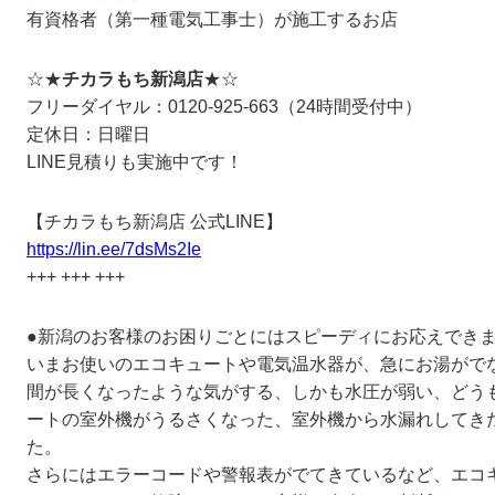
有資格者（第一種電気工事士）が施工するお店
☆★
チカラもち新潟店
★☆
フリーダイヤル：0120-925-663（24時間受付中）
定休日：日曜日
LINE見積りも実施中です！
【チカラもち新潟店 公式LINE】
https://lin.ee/7dsMs2Ie
+++ +++ +++
●新潟のお客様のお困りごとにはスピーディにお応えできま
いまお使いのエコキュートや電気温水器が、急にお湯がで
間が長くなったような気がする、しかも水圧が弱い、どう
ートの室外機がうるさくなった、室外機から水漏れしてき
た。
さらにはエラーコードや警報表がでてきているなど、エコ