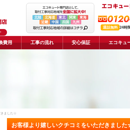
0120
北陸
北海道
東北
関東
東海
近畿
中国
四国
九州
通話無料
24時
ナ
換費用
工事の流れ
安心保証
エコキュ
だきました☆
お客様より嬉しいクチコミをいただきました