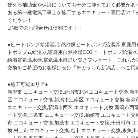
使える補助金や保証についても十分に抑えておく必要があ
ある第一種電気工事士が施工するエコキュート専門店の「
ください！
LINEでのお問合せは便利です！！
●ヒートポンプ給湯器,自然冷媒ヒートポンプ給湯器,家庭用
トポンプ式給湯器,家庭用自然冷媒CO2ヒートポンプ給湯器
給湯電気温水器,電気温水器追い焚きフルオート、これら
交換をご希望のお客様はぜひ「チカラもち新潟店」へご用
●施工可能エリア●
新潟市 エコキュート交換,新潟市北区エコキュート交換,新
区 エコキュート交換,新潟市江南区 エコキュート交換,新潟
エコキュート交換,新潟市西区 エコキュート交換,新潟市西蒲
ート交換,三条市 エコキュート交換,柏崎市 エコキュート交
市 エコキュート交換,加茂市 エコキュート交換,十日町市 
換,村上市 エコキュート交換,燕市 エコキュート交換,糸魚川