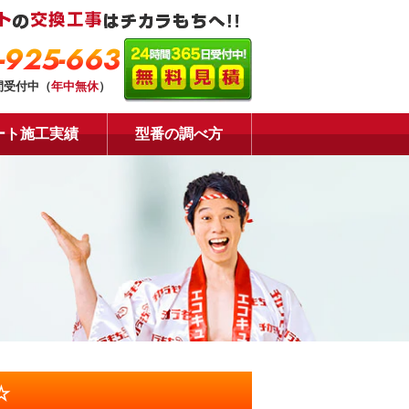
-925-663
間受付中（
年中無休
）
ート施工実績
型番の調べ方
☆