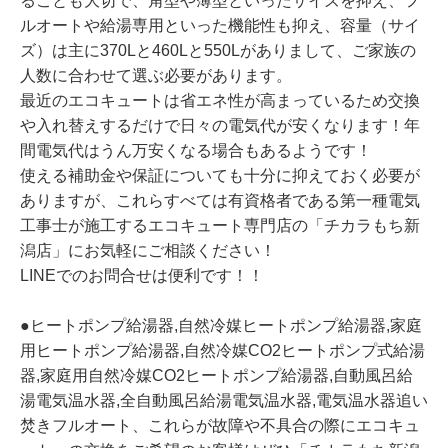
ることも大切で、角型や薄型といったサイズを抑え、フ
ルオートや給湯専用といった機能性も抑え、容量（サイ
ズ）は主に370Lと460Lと550Lがありまして、ご家族の
人数に合わせて選ぶ必要があります。
最近のエコキュートは省エネ性が高まっているため交換
や入れ替えするだけで日々の電気代が安くなります！年
間電気代はうん万安くなる場合もあるようです！
使える補助金や保証についても十分に抑えておく必要が
ありますが、これらすべては有資格者である第一種電気
工事士が施工するエコキュート専門店の「チカラもち新
潟店」にお気軽にご相談ください！
LINEでのお問合せは便利です！！
●ヒートポンプ給湯器,自然冷媒ヒートポンプ給湯器,家庭
用ヒートポンプ給湯器,自然冷媒CO2ヒートポンプ式給湯
器,家庭用自然冷媒CO2ヒートポンプ給湯器,自動風呂給
湯電気温水器,全自動風呂給湯電気温水器,電気温水器追い
焚きフルオート、これらが故障や不具合の際にエコキュ