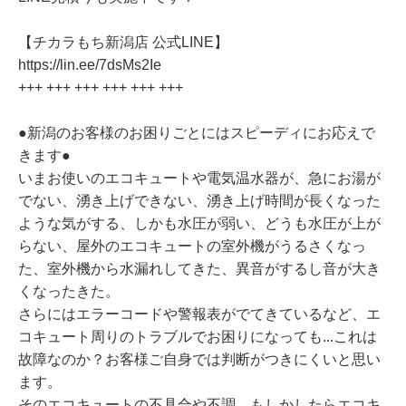
【チカラもち新潟店 公式LINE】
https://lin.ee/7dsMs2Ie
+++ +++ +++ +++ +++ +++
●新潟のお客様のお困りごとにはスピーディにお応えで
きます●
いまお使いのエコキュートや電気温水器が、急にお湯が
でない、湧き上げできない、湧き上げ時間が長くなった
ような気がする、しかも水圧が弱い、どうも水圧が上が
らない、屋外のエコキュートの室外機がうるさくなっ
た、室外機から水漏れしてきた、異音がするし音が大き
くなったきた。
さらにはエラーコードや警報表がでてきているなど、エ
コキュート周りのトラブルでお困りになっても...これは
故障なのか？お客様ご自身では判断がつきにくいと思い
ます。
そのエコキュートの不具合や不調、もしかしたらエコキ