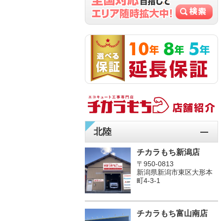
北陸
チカラもち新潟店
〒950-0813
新潟県新潟市東区大形本
町4-3-1
チカラもち富山南店