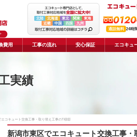
0120
北陸
北海道
東北
関東
東海
近畿
中国
四国
九州
通話無料
24時
ナ
換費用
工事の流れ
安心保証
エコキュ
工実績
でエコキュート交換工事・取り替え工事のT様邸
新潟市東区でエコキュート交換工事・