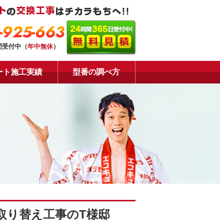
-925-663
間受付中（
年中無休
）
ート施工実績
型番の調べ方
取り替え工事のT様邸