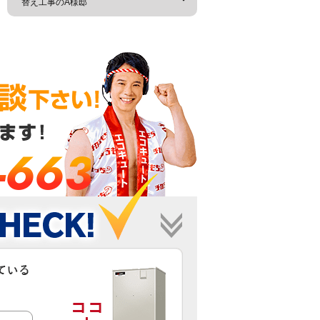
替え工事のA様邸
-663