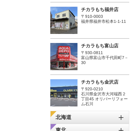
チカラもち福井店
〒910-0003
福井県福井市松本1‐1-11
チカラもち富山店
〒930-0811
富山県富山市千代田町7－
30
チカラもち金沢店
〒920-0210
石川県金沢市大河端西２
丁目45 オリバーリフォー
ム石川
北海道
東北