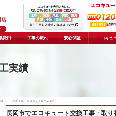
0120
北陸
北海道
東北
関東
東海
近畿
中国
四国
九州
通話無料
24時
ナ
換費用
工事の流れ
安心保証
エコキュ
工実績
コキュート交換工事・取り替え工事のY様邸
長岡市でエコキュート交換工事・取り