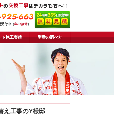
-925-663
間受付中（
年中無休
）
ート施工実績
型番の調べ方
替え工事のY様邸