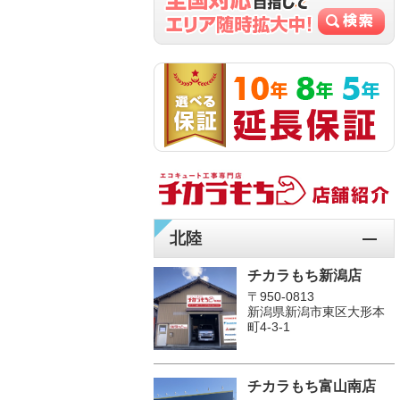
北陸
チカラもち新潟店
〒950-0813
新潟県新潟市東区大形本
町4-3-1
チカラもち富山南店