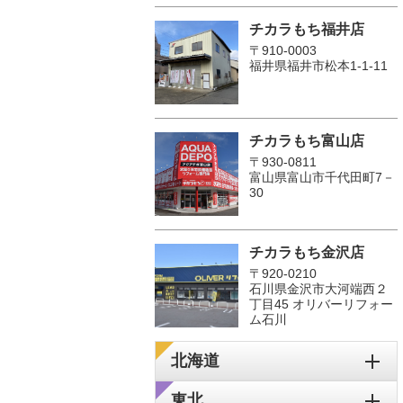
チカラもち福井店
〒910-0003
福井県福井市松本1‐1-11
チカラもち富山店
〒930-0811
富山県富山市千代田町7－
30
チカラもち金沢店
〒920-0210
石川県金沢市大河端西２
丁目45 オリバーリフォー
ム石川
北海道
東北