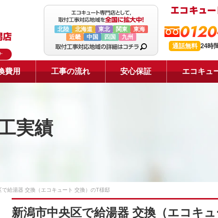
0120
北陸
北海道
東北
関東
東海
近畿
中国
四国
九州
通話無料
24時
ナ
換費用
工事の流れ
安心保証
エコキュ
工実績
で給湯器 交換（エコキュート 交換）のT様邸
新潟市中央区で給湯器 交換（エコキュ