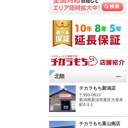
北陸
チカラもち新潟店
〒950-0813
新潟県新潟市東区大形本
町4-3-1
チカラもち富山南店