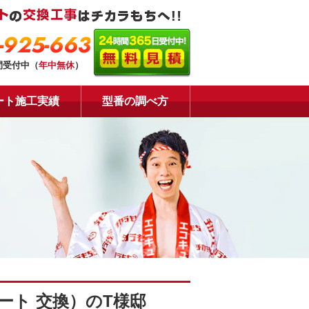
-925-663
間受付中（
年中無休
）
ート施工実績
型番の調べ方
ート 交換）のT様邸