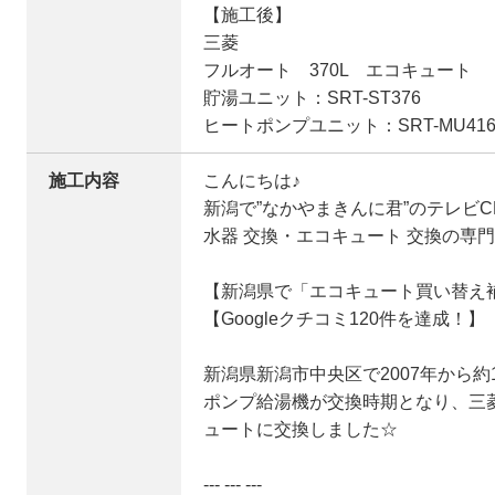
【施工後】
三菱
フルオート 370L エコキュート
貯湯ユニット：SRT-ST376
ヒートポンプユニット：SRT-MU416
施工内容
こんにちは♪
新潟で”なかやまきんに君”のテレビ
水器 交換・エコキュート 交換の専
【新潟県で「エコキュート買い替え補
【Googleクチコミ120件を達成！】
新潟県新潟市中央区で2007年から
ポンプ給湯機が交換時期となり、三
ュートに交換しました☆
--- --- ---