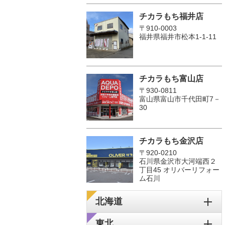
チカラもち福井店
〒910-0003
福井県福井市松本1‐1-11
チカラもち富山店
〒930-0811
富山県富山市千代田町7－
30
チカラもち金沢店
〒920-0210
石川県金沢市大河端西２
丁目45 オリバーリフォー
ム石川
北海道
東北