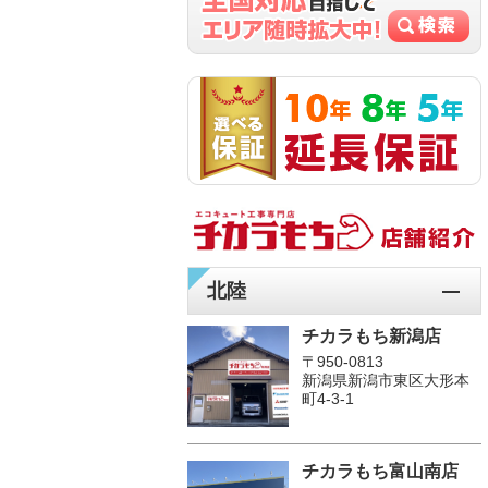
北陸
チカラもち新潟店
〒950-0813
新潟県新潟市東区大形本
町4-3-1
チカラもち富山南店