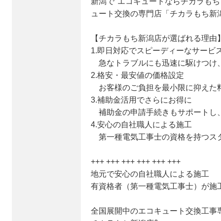
新潟で"エコキュートならチカラもち
ュート交換の専門店「チカラもち新
【チカラもち新潟店が選ばれる理由
1.即日対応でスピーディーなサービ
急なトラブルにも迅速に駆けつけ
2.格安・最安値の価格設定
お客様のご負担を最小限に抑えた
3.補助金活用でさらにお得に
補助金の申請手続きもサポートし
4.安心の自社職人による施工
第一種電気工事士の資格を持つス
+++ +++ +++ +++ +++ +++
地元で安心の自社職人による施工
有資格者（第一種電気工事士）が施
全国展開中のエコキュート交換工事