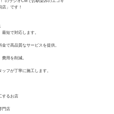
！”のラジオCMでお馴染みのエコキ
潟店」です！
】
ス
、最短で対応します。
料金で高品質なサービスを提供。
、費用を削減。
タッフが丁寧に施工します。
工するお店
専門店