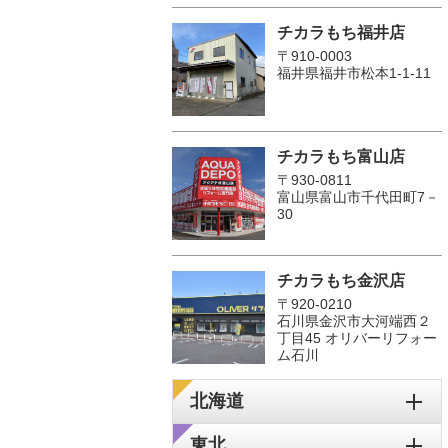
チカラもち福井店
〒910-0003
福井県福井市松本1‐1-11
チカラもち富山店
〒930-0811
富山県富山市千代田町7－
30
チカラもち金沢店
〒920-0210
石川県金沢市大河端西２
丁目45 オリバーリフォー
ム石川
北海道
東北