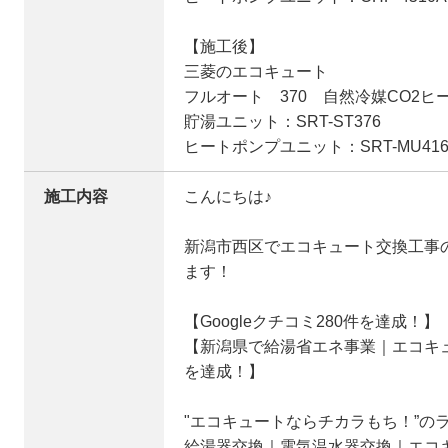
【施工後】
三菱のエコキュート
フルオート 370 自然冷媒CO2ヒ
貯湯ユニット：SRT-ST376
ヒートポンプユニット：SRT-MU416
施工内容
こんにちは♪
新潟市西区でエコキュート交換工事
ます！
【Googleクチコミ280件を達成！】
【新潟県で給湯省エネ事業｜エコキュ
を達成！】
"エコキュートならチカラもち！”の
給湯器交換｜電気温水器交換｜エコ