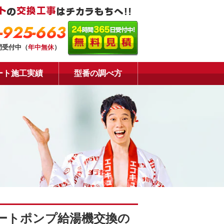
-925-663
間受付中（
年中無休
）
ート施工実績
型番の調べ方
ートポンプ給湯機交換の