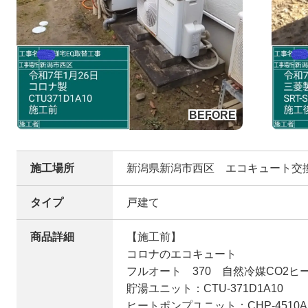
施工場所
新潟県新潟市西区 エコキュート交
タイプ
戸建て
商品詳細
【施工前】
コロナのエコキュート
フルオート 370 自然冷媒CO2ヒ
貯湯ユニット：CTU-371D1A10
ヒートポンプユニット：CHP-4510A