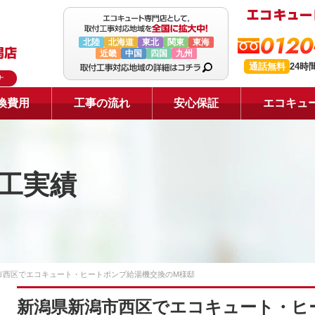
0120
北陸
北海道
東北
関東
東海
近畿
中国
四国
九州
通話無料
24時
ナ
換費用
工事の流れ
安心保証
エコキュ
工実績
市西区でエコキュート・ヒートポンプ給湯機交換のM様邸
新潟県新潟市西区でエコキュート・ヒ