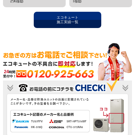
のK様邸
T様邸
エコキュート
施工実績一覧
0120-925-663
24
時間
受付中！