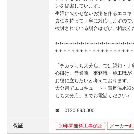
ンを提案しています。
生活に欠かせないお湯を作るエコキ
責任を持って丁寧に対応しますので
検討されている場合はぜひご相談く
+-+-+-+-+-+-+-+-+-+-+-+-+-+-+-+-+-+-+
+-+-+-+-+-+-+-+-+-+-+-+-+-+-+-+-+-+-+
「チカラもち大分店」では親切・丁
心掛け、営業職・事務職・施工職が
お役に立ちたいと考えております。
大分県でエコキュート・電気温水器
もち大分店」までお電話ください♪
☎ 0120-893-300
保証
10年間無料工事保証
メーカー商