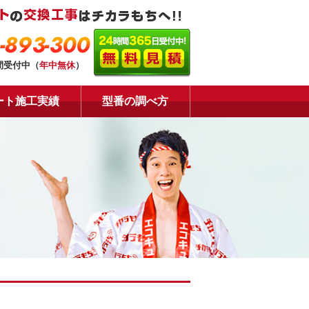
-893-300
間受付中（
年中無休
）
ート施工実績
型番の調べ方