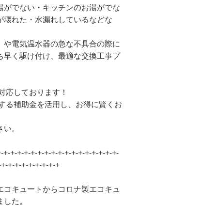
湯がでない・キッチンのお湯がでな
が壊れた・水漏れしているなどな
）や電気温水器の急な不具合の際に
ち早く駆け付け、最適な交換工事プ
も対応しております！
施する補助金を活用し、お得に賢くお
さい。
+-+-+-+-+-+-+-+-+-+-+-+-+-+-+-+-+-+-
-+-+-+-+-+-+-+-+-+
エコキュートからコロナ製エコキュ
ました。