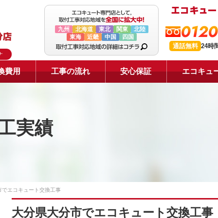
0120
九州
北海道
東北
関東
北陸
東海
近畿
中国
四国
通話無料
24時
ナ
換費用
工事の流れ
安心保証
エコキュ
工実績
市でエコキュート交換工事
大分県大分市でエコキュート交換工事