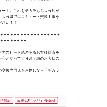
ュート。これをチカラもち大分店が
、大分県でエコキュート交換工事を
ださい！！
-+-+-+-+-+-+-+-+-+-+-+-+-+-+-+-+-+-+-
-+-+-+-+-+-+-+-+-
寧でスピード感のあるお客様対応を
一心となって大分県全域のお客様の
の交換専門店をお探しなら「チカラ
品保証
最長10年商品延長保証