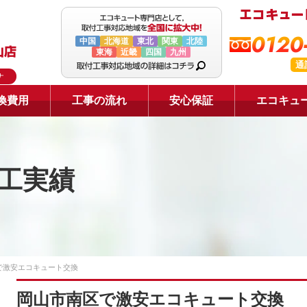
0120
中国
北海道
東北
関東
北陸
東海
近畿
四国
九州
通
ナ
換費用
工事の流れ
安心保証
エコキュ
工実績
で激安エコキュート交換
岡山市南区で激安エコキュート交換