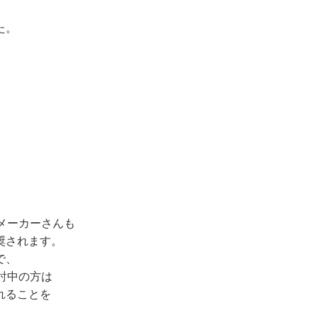
た。
メーカーさんも
奨されます。
で、
討中の方は
れることを