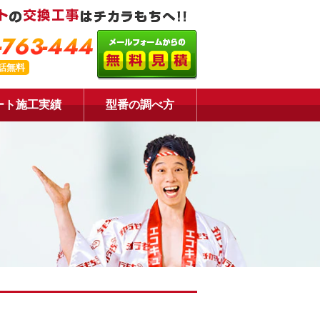
-763-444
話無料
ート施工実績
型番の調べ方