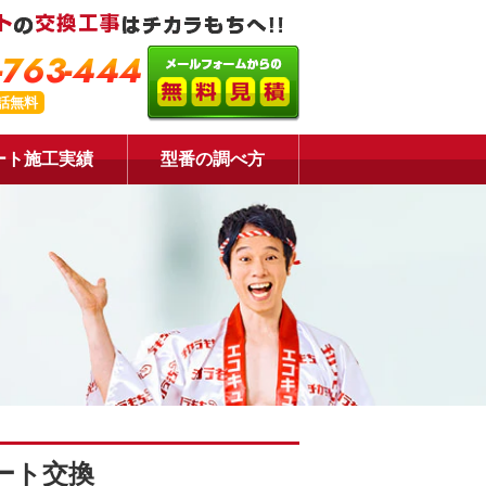
-763-444
話無料
ート施工実績
型番の調べ方
ート交換