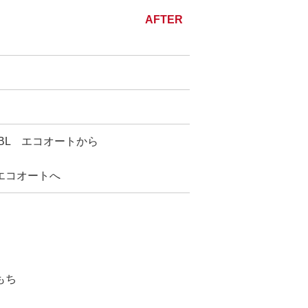
-BL エコオートから
 エコオートへ
もち