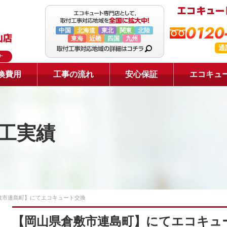
0120
中国
北海道
東北
関東
北陸
東海
近畿
四国
九州
通
ナ
換費用
工事の流れ
安心保証
エコキュ
工実績
敷市連島町】にてエコキュート交換
【岡山県倉敷市連島町】にてエコキュ