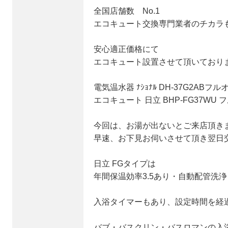
全国店舗数 No.1
エコキュート交換専門業者のチカラ
安心適正価格にて
エコキュート設置させて頂いており
電気温水器 ﾅｼｮﾅﾙ DH-37G2ABフ
エコキュート 日立 BHP-FG37WU
今回は、お湯が出ないとご来店頂き
早速、お下見お伺いさせて頂き翌日
日立 FGタイプは
年間保温効率3.5あり・自動配管洗
入浴タイマーもあり、設定時間を経
バブ・バスクリン・バスロマンの入