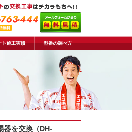
-763-444
話無料
ート施工実績
型番の調べ方
器を交換（DH-