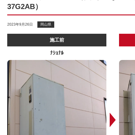
37G2AB）
2023年9月26日
岡山県
施工前
ﾅｼｮﾅﾙ