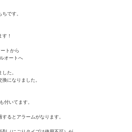
もちです。
ます！
ルオートから
 フルオートへ
ました。
交換になりました。
浄も付いてます。
過するとアラームがなります。
浴剤（にごりタイプは使用不可）が