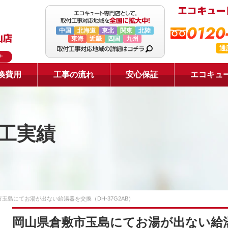
0120
中国
北海道
東北
関東
北陸
東海
近畿
四国
九州
通
ナ
換費用
工事の流れ
安心保証
エコキュ
工実績
玉島にてお湯が出ない給湯器を交換（DH-37G2AB）
岡山県倉敷市玉島にてお湯が出ない給湯