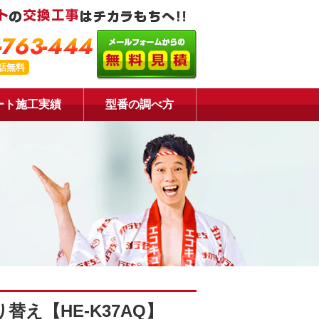
-763-444
話無料
ート施工実績
型番の調べ方
え【HE-K37AQ】