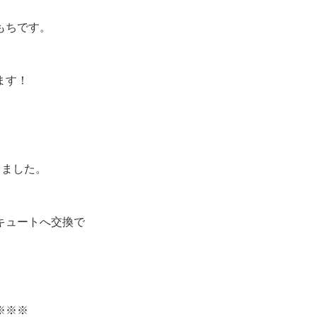
もちです。
ます！
きました。
キュートへ交換で
※※※