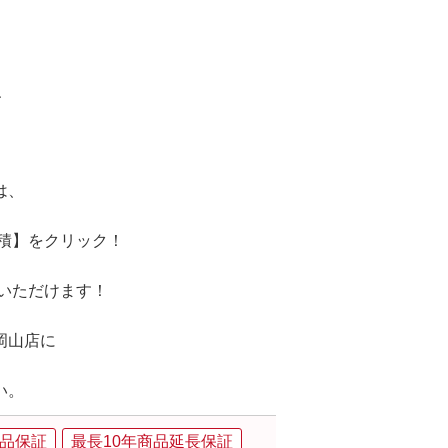
、
は、
見積】をクリック！
りいただけます！
岡山店に
い。
品保証
最長10年商品延長保証