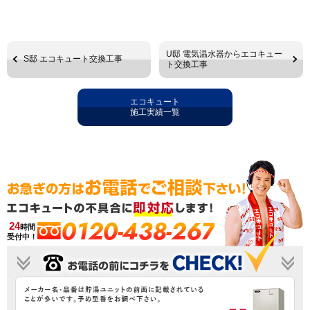
U邸 電気温水器からエコキュー
S邸 エコキュート交換工事
ト交換工事
エコキュート
施工実績一覧
0120-438-267
24
時間
受付中！