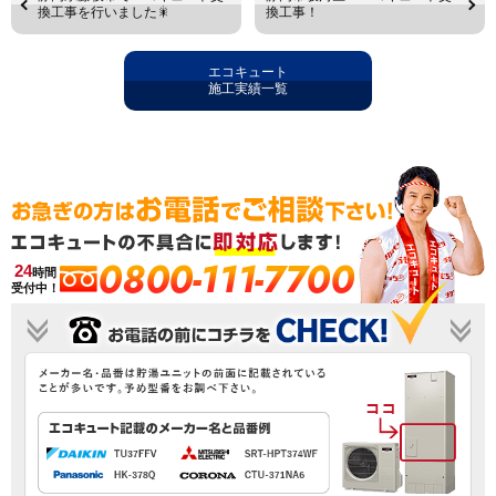
換工事を行いました🎇
換工事！
エコキュート
施工実績一覧
0800-111-7700
24
時間
受付中！