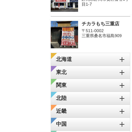
目1-7
チカラもち三重店
〒511-0002
三重県桑名市福島909
北海道
東北
関東
北陸
近畿
中国