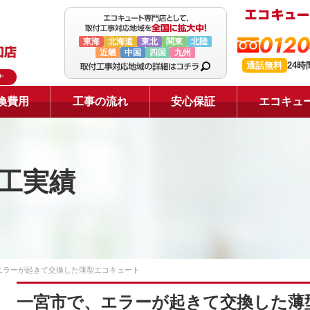
0120
東海
北海道
東北
関東
北陸
近畿
中国
四国
九州
通話無料
24
ナ
換費用
工事の流れ
安心保証
エコキュ
工実績
エラーが起きて交換した薄型エコキュート
一宮市で、エラーが起きて交換した薄