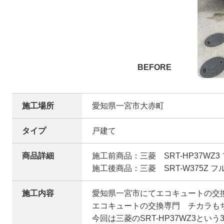
施工場所
愛知県一宮市大赤町
タイプ
戸建て
商品詳細
施工前商品：三菱 SRT-HP37WZ3
施工後商品：三菱 SRT-W375Z フ
施工内容
愛知県一宮市にてエコキュートの交
エコキュートの交換専門 チカラも
今回は三菱のSRT-HP37WZ3とい