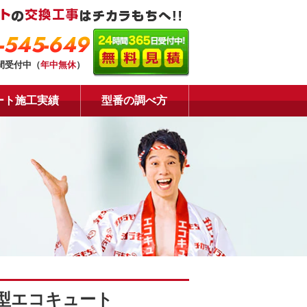
-545-649
時間受付中（
年中無休
）
ート施工実績
型番の調べ方
型エコキュート