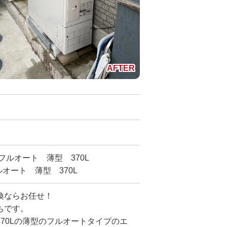
 フルオート 薄型 370L
ルオート 薄型 370L
換ならお任せ！
ちです。
う370Lの薄型のフルオートタイプのエ