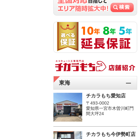
東海
チカラもち愛知店
〒493-0002
愛知県一宮市木曽川町門
間大坪24
チカラもち今伊勢町店