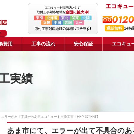
0120
東海
北海道
東北
関東
北陸
近畿
中国
四国
九州
通話無料
24
ナ
換費用
工事の流れ
安心保証
エコキュ
工実績
エラーが出て不具合のあるエコキュート交換工事【HHP-374HAT】
あま市にて、エラーが出て不具合のあ