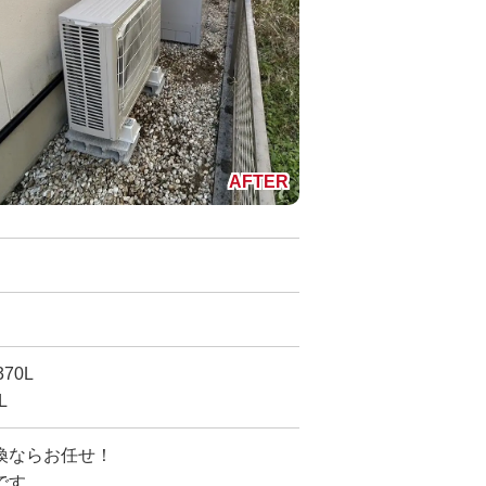
70L
L
換ならお任せ！
です。