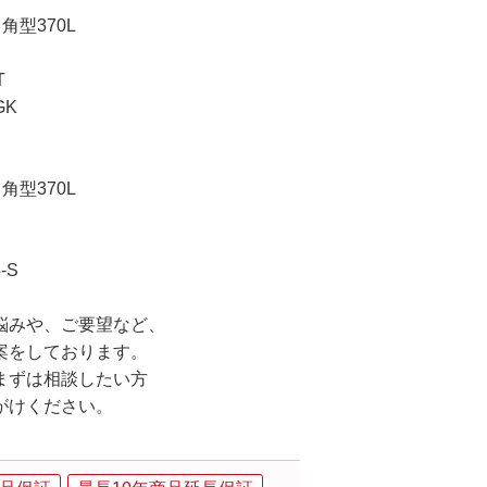
型370L
T
GK
型370L
-S
悩みや、ご要望など、
案をしております。
まずは相談したい方
がけください。