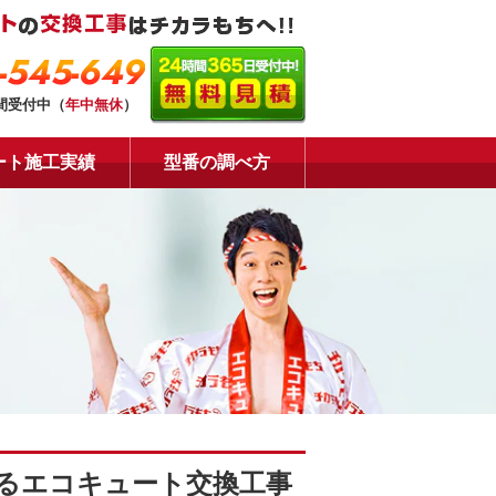
-545-649
時間受付中（
年中無休
）
ート施工実績
型番の調べ方
るエコキュート交換工事