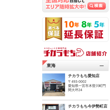
東海
チカラもち愛知店
〒493-0002
愛知県一宮市木曽川町門
間大坪24
チカラもち今伊勢町店