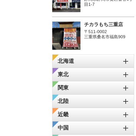
目1-7
チカラもち三重店
〒511-0002
三重県桑名市福島909
北海道
東北
関東
北陸
近畿
中国