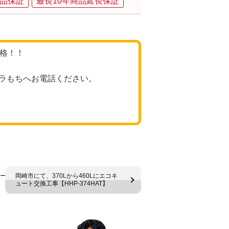
品保証
最長10年商品延長保証
価格！！
ラもちへお電話ください。
ートの交換工事【HE-
岡崎市にて、370Lから460Lにエコキ
7
ュート交換工事【HHP-374HAT】