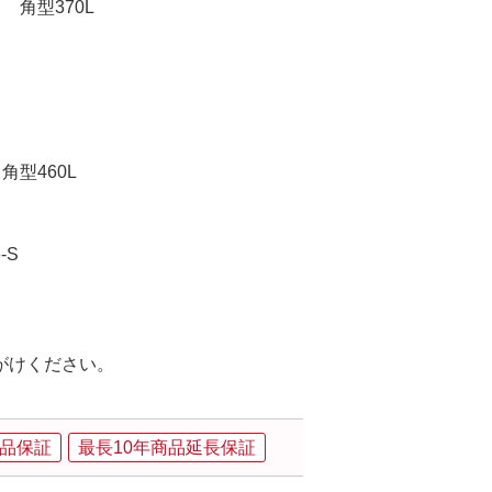
角型370L
型460L
-S
がけください。
品保証
最長10年商品延長保証