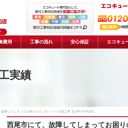
0120
東海
北海道
東北
関東
北陸
近畿
中国
四国
九州
通話無料
24
ナ
換費用
工事の流れ
安心保証
エコキュ
工実績
故障してしまってお困りのエコキュート交換工事【CHP-H3761A】
西尾市にて、故障してしまってお困り