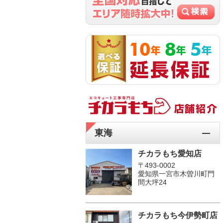
東海
チカラもち愛知店
〒493-0002
愛知県一宮市木曽川町門
間大坪24
チカラもち今伊勢町店