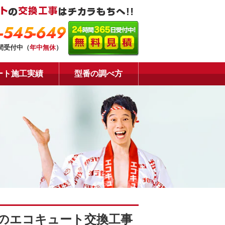
-545-649
時間受付中（
年中無休
）
ート施工実績
型番の調べ方
のエコキュート交換工事