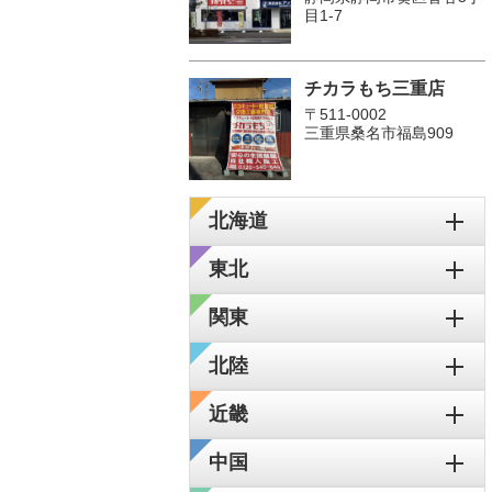
目1-7
チカラもち三重店
〒511-0002
三重県桑名市福島909
北海道
東北
関東
北陸
近畿
中国