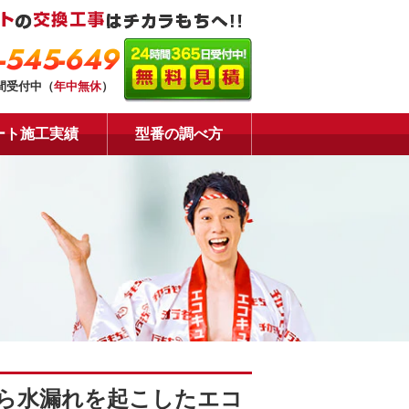
-545-649
時間受付中（
年中無休
）
ート施工実績
型番の調べ方
から水漏れを起こしたエコ