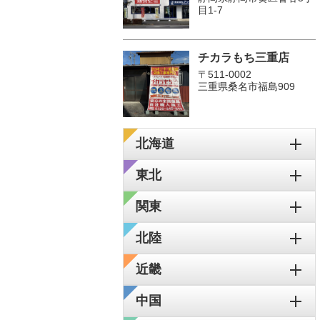
目1-7
チカラもち三重店
〒511-0002
三重県桑名市福島909
北海道
東北
関東
北陸
近畿
中国