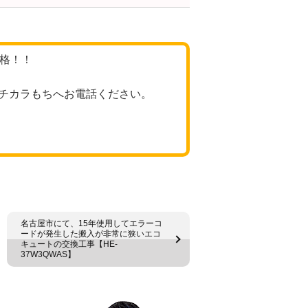
価格！！
チカラもちへお電話ください。
名古屋市にて、15年使用してエラーコ
ードが発生した搬入が非常に狭いエコ
キュートの交換工事【HE-
37W3QWAS】