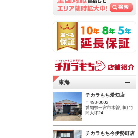
東海
チカラもち愛知店
〒493-0002
愛知県一宮市木曽川町門
間大坪24
チカラもち今伊勢町店