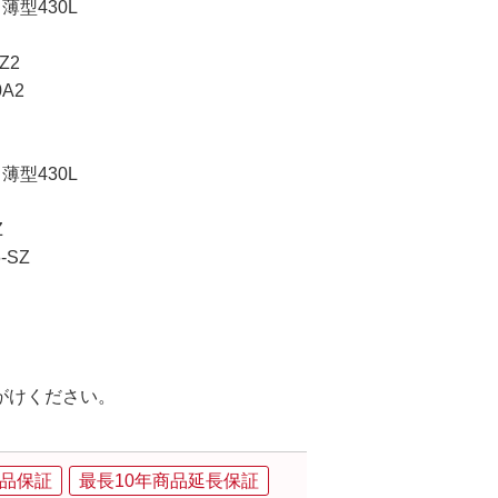
型430L
Z2
A2
型430L
Z
-SZ
がけください。
品保証
最長10年商品延長保証