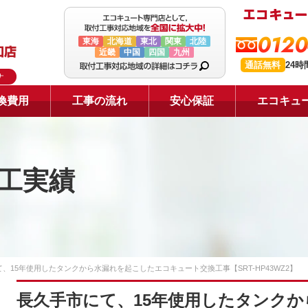
0120
東海
北海道
東北
関東
北陸
近畿
中国
四国
九州
通話無料
24
ナ
換費用
工事の流れ
安心保証
エコキュ
工実績
、15年使用したタンクから水漏れを起こしたエコキュート交換工事【SRT-HP43WZ2】
長久手市にて、15年使用したタンク