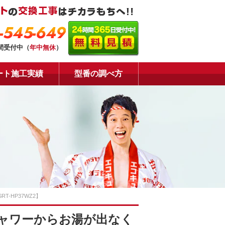
-545-649
時間受付中（
年中無休
）
ート施工実績
型番の調べ方
-HP37WZ2】
ャワーからお湯が出なく