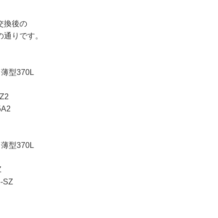
交換後の
の通りです。
型370L
Z2
A2
型370L
Z
-SZ