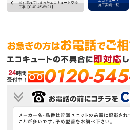
エコキュート
出ず壊れてしまったエコキュート交換
施工実績一覧
工事【CUF-46WMJ1】
0120-545
24
時間
受付中！