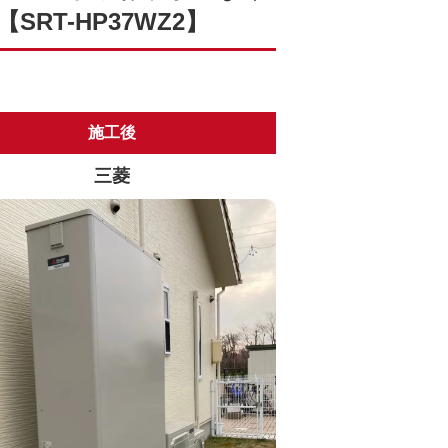
T-HP37WZ2】
施工後
三菱