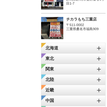
目1-7
チカラもち三重店
〒511-0002
三重県桑名市福島909
北海道
東北
関東
北陸
近畿
中国