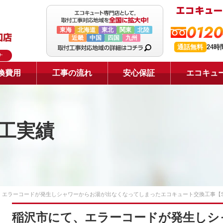
0120
東海
北海道
東北
関東
北陸
近畿
中国
四国
九州
通話無料
24
ナ
換費用
工事の流れ
安心保証
エコキュ
工実績
エラーコードが発生しシャワーからお湯が出なくなってしまったエコキュート交換工事【SRT
稲沢市にて、エラーコードが発生しシ