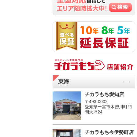
東海
チカラもち愛知店
〒493-0002
愛知県一宮市木曽川町門
間大坪24
チカラもち今伊勢町店