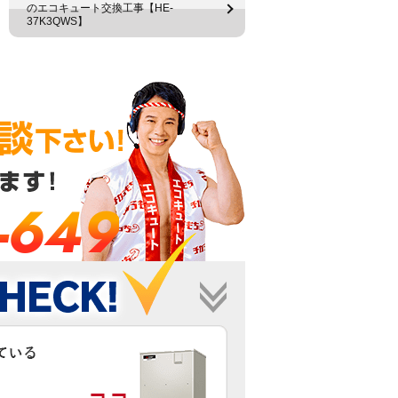
のエコキュート交換工事【HE-
37K3QWS】
-649