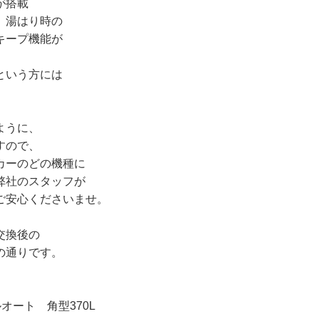
が搭載
、湯はり時の
キープ機能が
という方には
ように、
すので、
カーのどの機種に
弊社のスタッフが
ご安心くださいませ。
交換後の
の通りです。
オート 角型370L