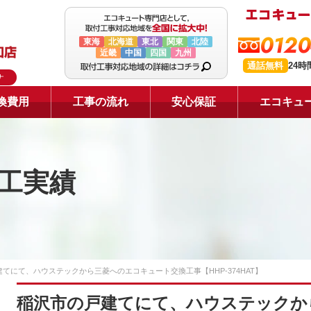
0120
東海
北海道
東北
関東
北陸
近畿
中国
四国
九州
通話無料
24
ナ
換費用
工事の流れ
安心保証
エコキュ
工実績
てにて、ハウステックから三菱へのエコキュート交換工事【HHP-374HAT】
稲沢市の戸建てにて、ハウステックか