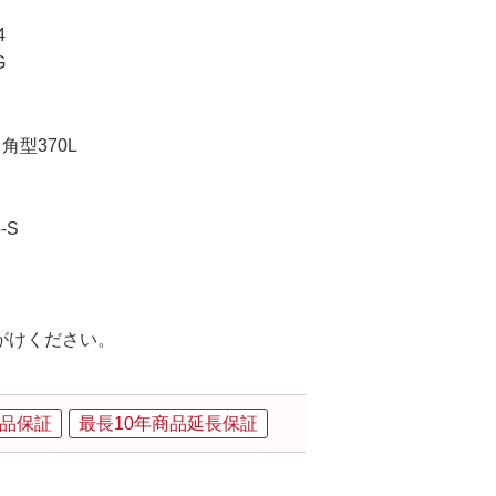
4
G
型370L
-S
がけください。
品保証
最長10年商品延長保証