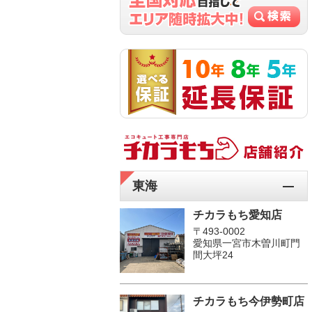
東海
チカラもち愛知店
〒493-0002
愛知県一宮市木曽川町門
間大坪24
チカラもち今伊勢町店