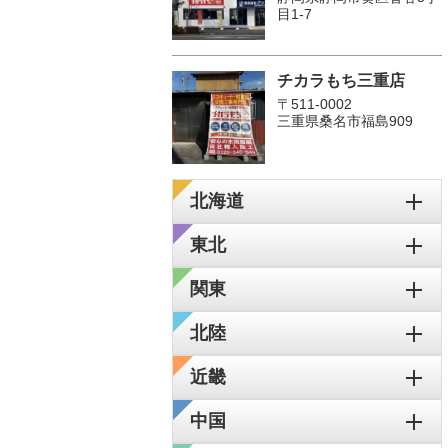
目1-7
チカラもち三重店
〒511-0002
三重県桑名市福島909
北海道
東北
関東
北陸
近畿
中国