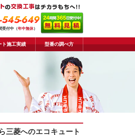
-545-649
時間受付中（
年中無休
）
ート施工実績
型番の調べ方
ら三菱へのエコキュート