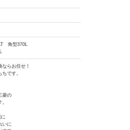
T 角型370L
L
換ならお任せ！
もちです。
三菱の
す。
能に
れいに