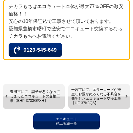
チカラもちはエコキュート本体が最大77％OFFの激安
価格！！
安心の10年保証込で工事させて頂いております。
愛知県豊橋市曙町で激安でエコキュート交換するなら
チカラもちへお電話ください。
0120-545-649
一宮市にて、エラーコードが発
豊田市にて、調子が悪くなって
生しお湯がぬるくなる不具合を
しまったエコキュートの交換工
発生したエコキュート交換工事
事【EHP-3733GPXH】
【HE-37K3QS】
エコキュート
施工実績一覧