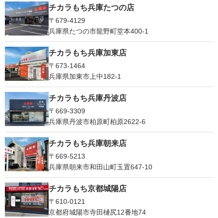
チカラもち兵庫たつの店
〒679-4129
兵庫県たつの市龍野町堂本400-1
チカラもち兵庫加東店
〒673-1464
兵庫県加東市上中182-1
チカラもち兵庫丹波店
〒669-3309
兵庫県丹波市柏原町柏原2622-6
チカラもち兵庫朝来店
〒669-5213
兵庫県朝来市和田山町玉置647-10
チカラもち京都城陽店
〒610-0121
京都府城陽市寺田樋尻12番地74