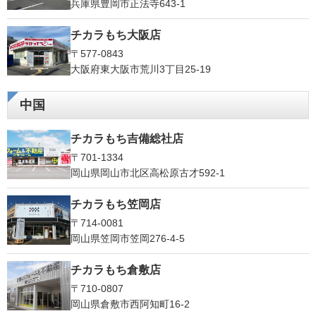
兵庫県豊岡市正法寺643-1
チカラもち大阪店
〒577-0843
大阪府東大阪市荒川3丁目25-19
中国
チカラもち吉備総社店
〒701-1334
岡山県岡山市北区高松原古才592-1
チカラもち笠岡店
〒714-0081
岡山県笠岡市笠岡276-4-5
チカラもち倉敷店
〒710-0807
岡山県倉敷市西阿知町16-2