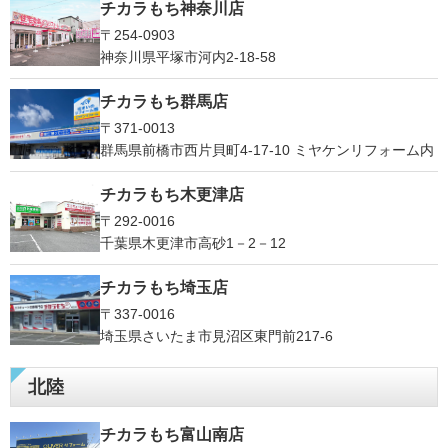
チカラもち神奈川店
〒254-0903
神奈川県平塚市河内2-18-58
チカラもち群馬店
〒371-0013
群馬県前橋市西片貝町4-17-10 ミヤケンリフォーム内
チカラもち木更津店
〒292-0016
千葉県木更津市高砂1－2－12
チカラもち埼玉店
〒337-0016
埼玉県さいたま市見沼区東門前217-6
北陸
チカラもち富山南店