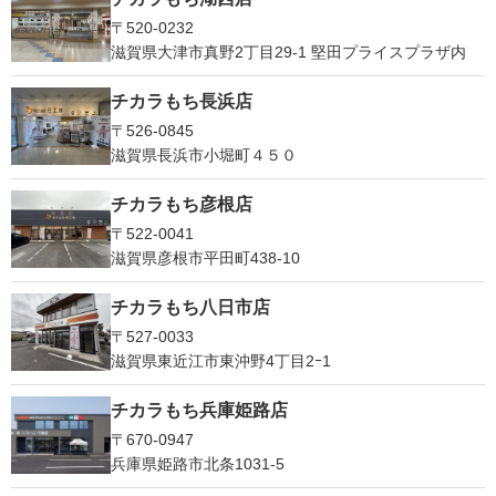
〒520-0232
滋賀県大津市真野2丁目29-1 堅田プライスプラザ内
チカラもち長浜店
〒526-0845
滋賀県長浜市小堀町４５０
チカラもち彦根店
〒522-0041
滋賀県彦根市平田町438-10
チカラもち八日市店
〒527-0033
滋賀県東近江市東沖野4丁目2ｰ1
チカラもち兵庫姫路店
〒670-0947
兵庫県姫路市北条1031-5