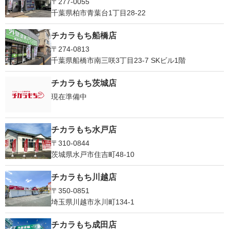
〒277-0055
千葉県柏市青葉台1丁目28-22
チカラもち船橋店
〒274-0813
千葉県船橋市南三咲3丁目23-7 SKビル1階
チカラもち茨城店
現在準備中
チカラもち水戸店
〒310-0844
茨城県水戸市住吉町48-10
チカラもち川越店
〒350-0851
埼玉県川越市氷川町134-1
チカラもち成田店