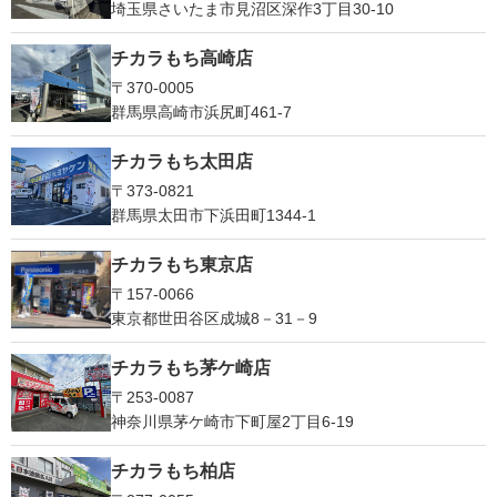
埼玉県さいたま市見沼区深作3丁目30-10
チカラもち高崎店
〒370-0005
群馬県高崎市浜尻町461-7
チカラもち太田店
〒373-0821
群馬県太田市下浜田町1344-1
チカラもち東京店
〒157-0066
東京都世田谷区成城8－31－9
チカラもち茅ケ崎店
〒253-0087
神奈川県茅ケ崎市下町屋2丁目6-19
チカラもち柏店