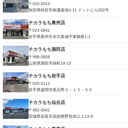
〒010-0013
秋田県秋田市南通築地3-11 ドットビル202号
チカラもち奥州店
〒023-0841
岩手県奥州市水沢真城宇東鶴巻1‐1
チカラもち酒田店
〒998-0858
山形県酒田市緑町18-13
チカラもち岩手店
〒020-0111
岩手県盛岡市黒石野２－１３－５０
チカラもち仙台店
〒982-0041
宮城県名取市高舘熊野堂岩口上13‐9