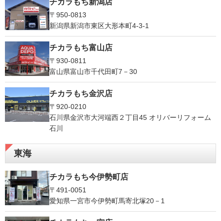
チカラもち新潟店
〒950-0813
新潟県新潟市東区大形本町4-3-1
チカラもち富山店
〒930-0811
富山県富山市千代田町7－30
チカラもち金沢店
〒920-0210
石川県金沢市大河端西２丁目45 オリバーリフォーム
石川
東海
チカラもち今伊勢町店
〒491-0051
愛知県一宮市今伊勢町馬寄北塚20－1