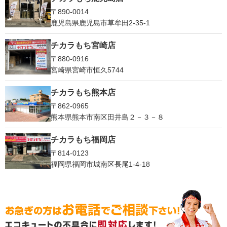
〒890-0014
鹿児島県鹿児島市草牟田2-35-1
チカラもち宮崎店
〒880-0916
宮崎県宮崎市恒久5744
チカラもち熊本店
〒862-0965
熊本県熊本市南区田井島２－３－８
チカラもち福岡店
〒814-0123
福岡県福岡市城南区長尾1‐4‐18