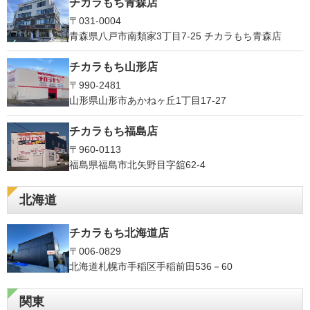
チカラもち青森店
〒031-0004
青森県八戸市南類家3丁目7-25 チカラもち青森店
チカラもち山形店
〒990-2481
山形県山形市あかねヶ丘1丁目17-27
チカラもち福島店
〒960-0113
福島県福島市北矢野目字舘62-4
北海道
チカラもち北海道店
〒006-0829
北海道札幌市手稲区手稲前田536－60
関東