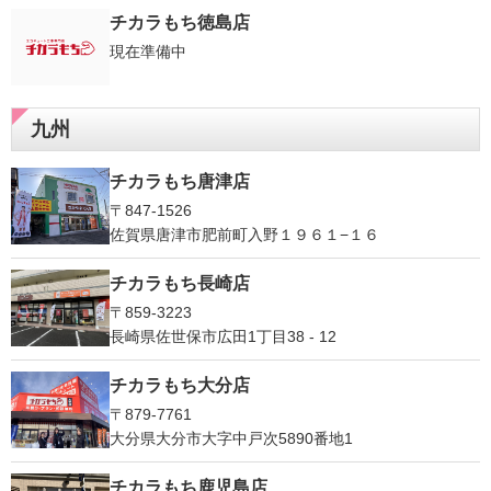
チカラもち徳島店
現在準備中
九州
チカラもち唐津店
〒847-1526
佐賀県唐津市肥前町入野１９６１−１６
チカラもち長崎店
〒859-3223
長崎県佐世保市広田1丁目38 - 12
チカラもち大分店
〒879-7761
大分県大分市大字中戸次5890番地1
チカラもち鹿児島店