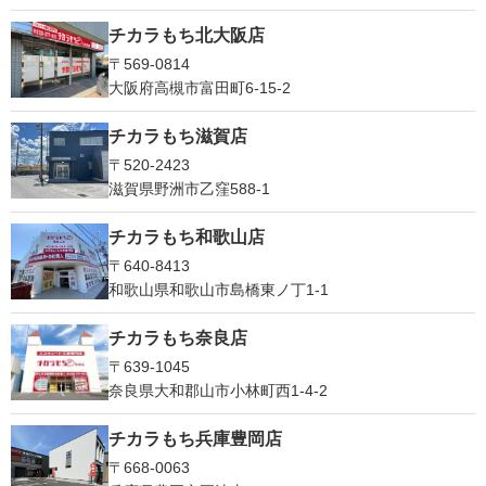
チカラもち北大阪店
〒569-0814
大阪府高槻市富田町6-15-2
チカラもち滋賀店
〒520-2423
滋賀県野洲市乙窪588-1
チカラもち和歌山店
〒640-8413
和歌山県和歌山市島橋東ノ丁1-1
チカラもち奈良店
〒639-1045
奈良県大和郡山市小林町西1-4-2
チカラもち兵庫豊岡店
〒668-0063