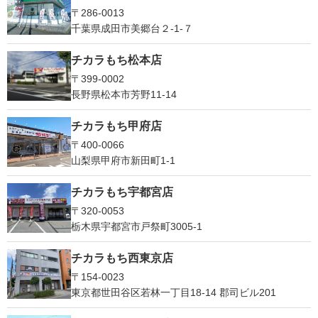
〒286-0013
千葉県成田市美郷台２‐1‐７
チカラもち松本店
〒399-0002
長野県松本市芳野11-14
チカラもち甲府店
〒400-0066
山梨県甲府市新田町1-1
チカラもち宇都宮店
〒320-0053
栃木県宇都宮市戸祭町3005-1
チカラもち西東京店
〒154-0023
東京都世田谷区若林一丁目18-14 郡司ビル201