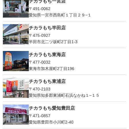
チカラもち一宮店
〒491-0062
愛知県一宮市西島町１丁目２９−１
チカラもち半田店
〒475-0927
半田市北二ツ坂町2丁目1-3
チカラもち東海店
〒477-0032
東海市加木屋町2丁目196
チカラもち東浦店
〒470-2103
愛知県知多郡東浦町石浜なかね１−１５
チカラもち愛知豊田店
〒471-0857
愛知県豊田市小川町2‐40