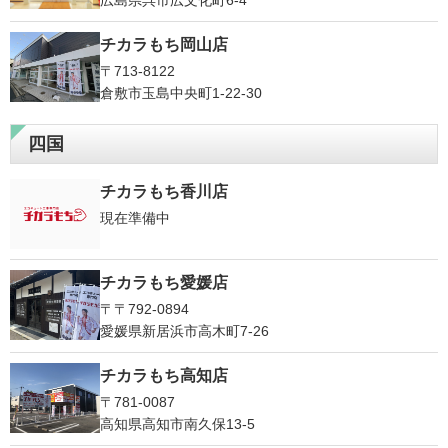
広島県呉市広文化町6-4
チカラもち岡山店
〒713-8122
倉敷市玉島中央町1-22-30
四国
チカラもち香川店
現在準備中
チカラもち愛媛店
〒〒792-0894
愛媛県新居浜市高木町7-26
チカラもち高知店
〒781-0087
高知県高知市南久保13-5