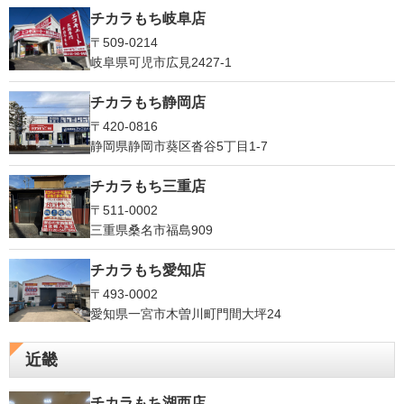
チカラもち岐阜店
〒509-0214
岐阜県可児市広見2427-1
チカラもち静岡店
〒420-0816
静岡県静岡市葵区沓谷5丁目1-7
チカラもち三重店
〒511-0002
三重県桑名市福島909
チカラもち愛知店
〒493-0002
愛知県一宮市木曽川町門間大坪24
近畿
チカラもち湖西店