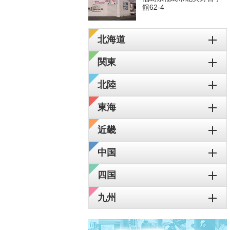
舘62-4
北海道
関東
北陸
東海
近畿
中国
四国
九州