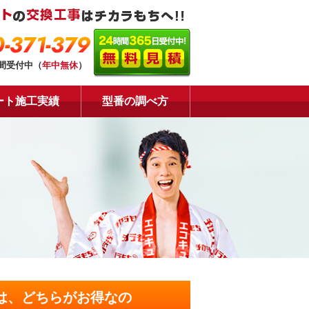
-371-379
時間受付中（
年中無休
）
ート施工実績
型番の調べ方
は、どちらがお得なの