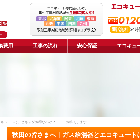
0120
東北
北海道
関東
北陸
東海
近畿
中国
四国
九州
通話無料
24
ナ
換費用
工事の流れ
安心保証
エコキュ
コキュートは、どちらがお得なのか？・・・お答えします！
秋田の皆さまへ｜ガス給湯器とエコキュート