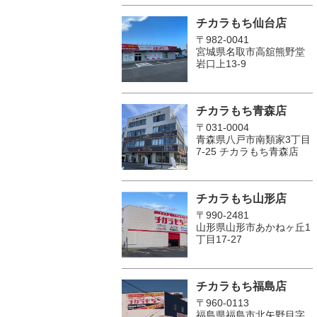
チカラもち仙台店
〒982-0041
宮城県名取市高舘熊野堂
岩口上13‐9
チカラもち青森店
〒031-0004
青森県八戸市南類家3丁目
7-25 チカラもち青森店
チカラもち山形店
〒990-2481
山形県山形市あかねヶ丘1
丁目17-27
チカラもち福島店
〒960-0113
福島県福島市北矢野目字