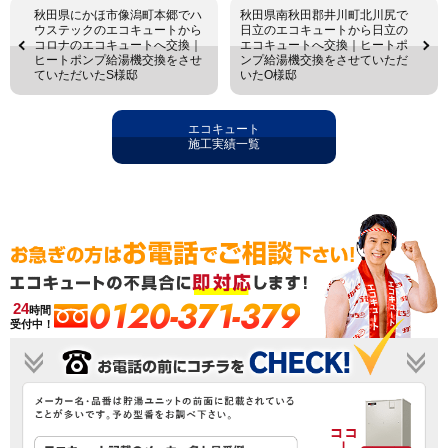
秋田県にかほ市像潟町本郷でハ
秋田県南秋田郡井川町北川尻で
ウステックのエコキュートから
日立のエコキュートから日立の
コロナのエコキュートへ交換｜
エコキュートへ交換｜ヒートポ
ヒートポンプ給湯機交換をさせ
ンプ給湯機交換をさせていただ
ていただいたS様邸
いたO様邸
エコキュート
施工実績一覧
0120-371-379
24
時間
受付中！