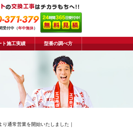
-371-379
時間受付中（
年中無休
）
ート施工実績
型番の調べ方
日より通常営業を開始いたしました｜