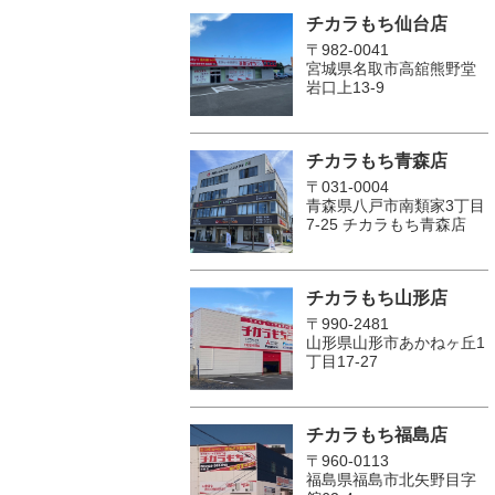
チカラもち仙台店
〒982-0041
宮城県名取市高舘熊野堂
岩口上13‐9
チカラもち青森店
〒031-0004
青森県八戸市南類家3丁目
7-25 チカラもち青森店
チカラもち山形店
〒990-2481
山形県山形市あかねヶ丘1
丁目17-27
チカラもち福島店
〒960-0113
福島県福島市北矢野目字