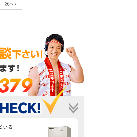
次へ ›
-379