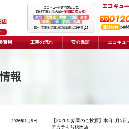
0120
東北
北海道
関東
北陸
東海
近畿
中国
四国
九州
通話無料
24
ナ
換費用
工事の流れ
安心保証
エコキュ
新情報
【2026年始業のご挨拶】本日1月5
2026年1月5日
チカラもち秋田店