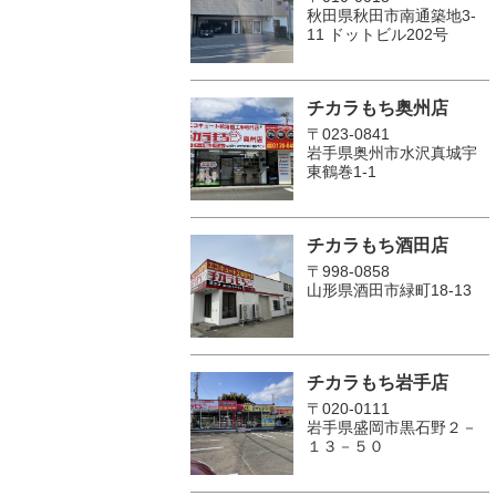
秋田県秋田市南通築地3-
11 ドットビル202号
チカラもち奥州店
〒023-0841
岩手県奥州市水沢真城宇
東鶴巻1‐1
チカラもち酒田店
〒998-0858
山形県酒田市緑町18-13
チカラもち岩手店
〒020-0111
岩手県盛岡市黒石野２－
１３－５０