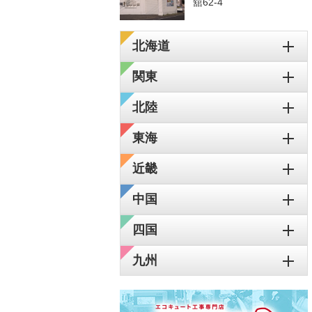
舘62-4
北海道
関東
北陸
東海
近畿
中国
四国
九州