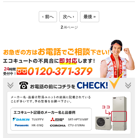
‹ 前へ
次へ ›
最後 »
2
/4ページ
0120-371-379
24
時間
受付中！